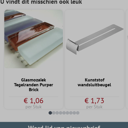
U vindt dit misschien ook leuk
Glasmozaïek
Kunststof
Tegelranden Purper
wandsluitbeugel
Brick
€ 1,06
€ 1,73
per Stuk
per Stuk