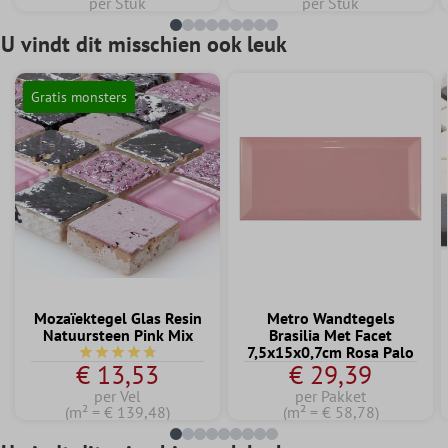
per Stuk
per Stuk
U vindt dit misschien ook leuk
Gratis monsters
Mozaïektegel Glas Resin
Metro Wandtegels
Natuursteen Pink Mix
Brasilia Met Facet
7,5x15x0,7cm Rosa Palo
Gemiddelde waardering van 4.7 van 5 sterren
€ 13,53
€ 29,39
per Vel
per Pakket
(m² = € 139,48)
(m² = € 58,78)