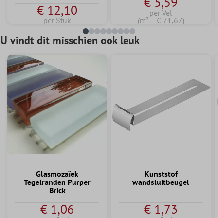
€ 5,59
€ 12,10
per Vel
per Stuk
(m² = € 71,67)
U vindt dit misschien ook leuk
Glasmozaïek
Kunststof
Tegelranden Purper
wandsluitbeugel
Brick
€ 1,06
€ 1,73