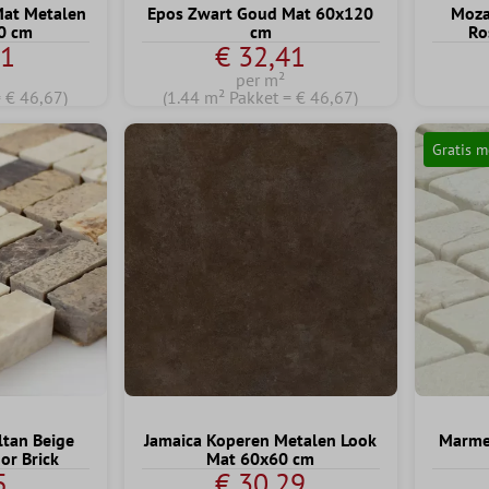
Mat Metalen
Epos Zwart Goud Mat 60x120
Moza
0 cm
cm
Ro
41
€ 32,41
per m²
= € 46,67)
(1.44 m² Pakket = € 46,67)
Gratis m
ltan Beige
Jamaica Koperen Metalen Look
Marme
r Brick
Mat 60x60 cm
5
€ 30,29