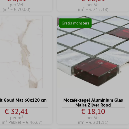
per Vel
per Vel
(m² = € 70,00)
(m² = € 215,38)
Gratis monsters
it Goud Mat 60x120 cm
Mozaïektegel Aluminium Glas
Maira Zilver Rood
€ 32,41
€ 18,10
per m²
per Vel
4 m² Pakket = € 46,67)
(m² = € 201,11)