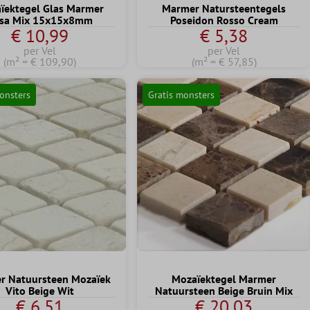
ïektegel Glas Marmer
Marmer Natursteentegels
sa Mix 15x15x8mm
Poseidon Rosso Cream
€ 10,99
€ 5,38
per Vel
per Vel
(m² = € 109,90)
(m² = € 57,85)
onsters
Gratis monsters
r Natuursteen Mozaïek
Mozaïektegel Marmer
Vito Beige Wit
Natuursteen Beige Bruin Mix
€ 6,51
€ 20,03