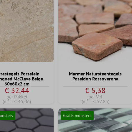
rrastegels Porselein
Marmer Natursteentegels
ngoed McClave Beige
Poseidon Rossoverona
60x60x2 cm
€ 32,44
€ 5,38
per Pakket
per Vel
(m² = € 45,06)
(m² = € 57,85)
onsters
Gratis monsters