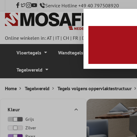
Service Hotline +49 40 797508920
e hoofdinhoud
Online winkelen in:
AT
|
IT
|
CH
|
FR
|
DE
|
UK
|
CZ
|
SE
|
DK
|
BE
Vloertegels
Wandtegels
Mozaïek Tegel
Tegelwereld
Home
Tegelwereld
Tegels volgens oppervlaktestructuur
Kleur
Grijs
Zilver
Paars