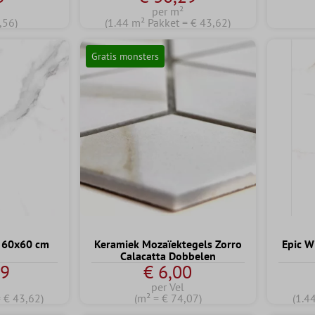
per m²
,56)
(1.44 m² Pakket = € 43,62)
Gratis monsters
t 60x60 cm
Keramiek Mozaïektegels Zorro
Epic W
Calacatta Dobbelen
29
€ 6,00
per Vel
= € 43,62)
(m² = € 74,07)
(1.4