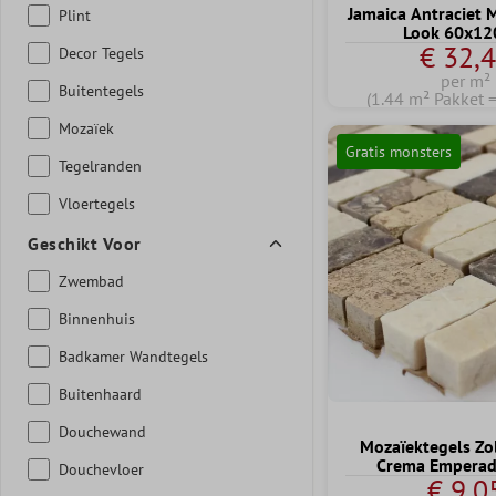
Jamaica Antraciet 
Plint
Look 60x12
€ 32,
Decor Tegels
per m²
Buitentegels
(1.44 m² Pakket 
Mozaïek
Gratis monsters
Tegelranden
Vloertegels
Geschikt Voor
Zwembad
Binnenhuis
Badkamer Wandtegels
Buitenhaard
Douchewand
Mozaïektegels Zo
Crema Emperado
Douchevloer
€ 9,0