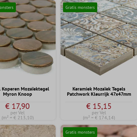
onsters
Gratis monsters
 Koperen Mozaïektegel
Keramiek Mozaïek Tegels
Myron Knoop
Patchwork Kleurrijk 47x47mm
€ 17,90
€ 15,15
per Vel
per Vel
(m² = € 213,10)
(m² = € 174,14)
Gratis monsters