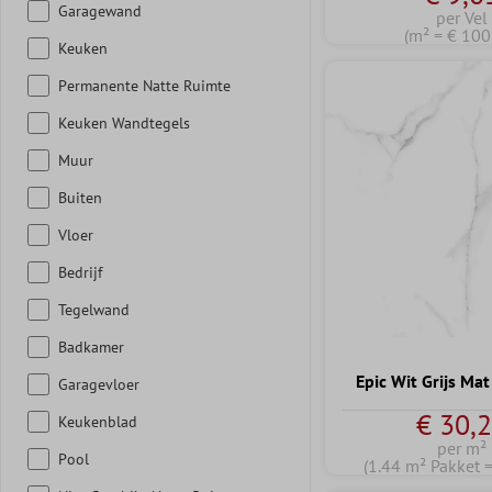
Garagewand
per Vel
(m² = € 100
Keuken
Permanente Natte Ruimte
Keuken Wandtegels
Muur
Buiten
Vloer
Bedrijf
Tegelwand
Badkamer
Epic Wit Grijs Ma
Garagevloer
€ 30,
Keukenblad
per m²
Pool
(1.44 m² Pakket 