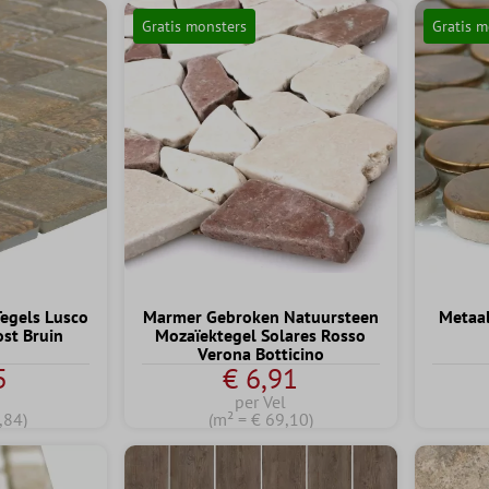
Gratis monsters
Gratis m
egels Lusco
Marmer Gebroken Natuursteen
Metaal
st Bruin
Mozaïektegel Solares Rosso
Verona Botticino
5
€ 6,91
per Vel
,84)
(m² = € 69,10)