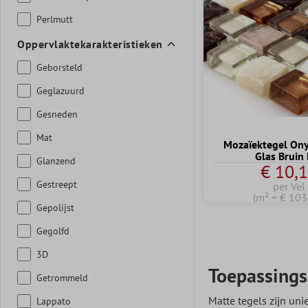
Perlmutt
Oppervlaktekarakteristieken
Geborsteld
Geglazuurd
Gesneden
Mat
Mozaïektegel On
Glas Bruin
Glanzend
€ 10,
Gestreept
per Vel
(m² = € 103
Gepolijst
Gegolfd
3D
Toepassings
Getrommeld
Matte tegels zijn un
Lappato