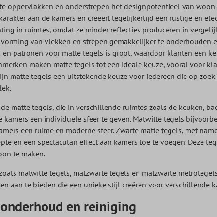
te oppervlakken en onderstrepen het designpotentieel van woon- e
rakter aan de kamers en creëert tegelijkertijd een rustige en el
hting in ruimtes, omdat ze minder reflecties produceren in vergel
vorming van vlekken en strepen gemakkelijker te onderhouden en
 en patronen voor matte tegels is groot, waardoor klanten een 
 kenmerken maken matte tegels tot een ideale keuze, vooral voor k
zijn matte tegels een uitstekende keuze voor iedereen die op zoek 
lek.
n de matte tegels, die in verschillende ruimtes zoals de keuken, 
kamers een individuele sfeer te geven. Matwitte tegels bijvoorb
amers een ruime en moderne sfeer. Zwarte matte tegels, met nam
e en een spectaculair effect aan kamers toe te voegen. Deze tegel
oon te maken.
zoals matwitte tegels, matzwarte tegels en matzwarte metrotegel
en aan te bieden die een unieke stijl creëren voor verschillende k
onderhoud en reiniging