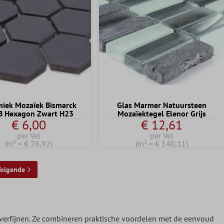
iek Mozaïek Bismarck
Glas Marmer Natuursteen
B Hexagon Zwart H23
Mozaïektegel Elenor Grijs
€ 6,00
€ 12,61
per Vel
per Vel
(m² = € 76,92)
(m² = € 140,11)
olgende
verfijnen. Ze combineren praktische voordelen met de eenvoud