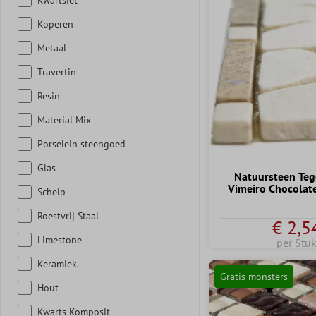
Koperen
Metaal
Travertin
Resin
Material Mix
Porselein steengoed
Glas
Natuursteen Teg
Vimeiro Chocolate
Schelp
Roestvrij Staal
€ 2,5
Limestone
per Stu
Keramiek.
Gratis monsters
Hout
Kwarts Komposit