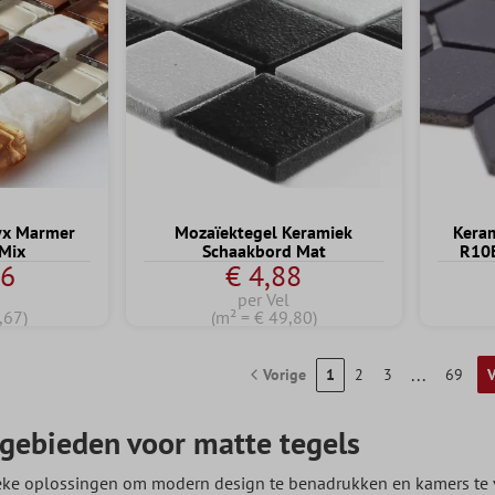
yx Marmer
Mozaïektegel Keramiek
Keram
 Mix
Schaakbord Mat
R10
16
€ 4,88
per Vel
,67)
(m² = € 49,80)
...
Vorige
1
2
3
69
V
gebieden voor matte tegels
ieke oplossingen om modern design te benadrukken en kamers te 