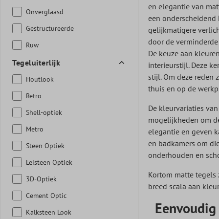
en elegantie van mat
Onverglaasd
een onderscheidend ka
Gestructureerde
gelijkmatigere verlic
door de verminderde 
Ruw
De keuze aan kleuren
Tegeluiterlijk
interieurstijl. Deze
stijl. Om deze reden 
Houtlook
thuis en op de werkp
Retro
De kleurvariaties va
Shell-optiek
mogelijkheden om de 
Metro
elegantie en geven k
en badkamers om diept
Steen Optiek
onderhouden en sch
Leisteen Optiek
Kortom matte tegels 
3D-Optiek
breed scala aan kleur
Cement Optic
Eenvoudig 
Kalksteen Look