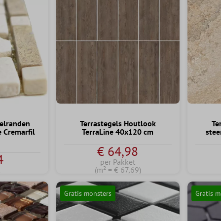
elranden
Terrastegels Houtlook
Te
 Cremarfil
TerraLine 40x120 cm
stee
€ 64,98
4
per Pakket
k
(m² = € 67,69)
Gratis monsters
Gratis m