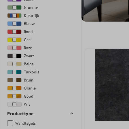
Groente
Kleurrijk
Blauw
Rood
Geel
Roze
Zwart
Beige
Turkoois
Bruin
Oranje
Goud
Wit
Producttype
Wandtegels