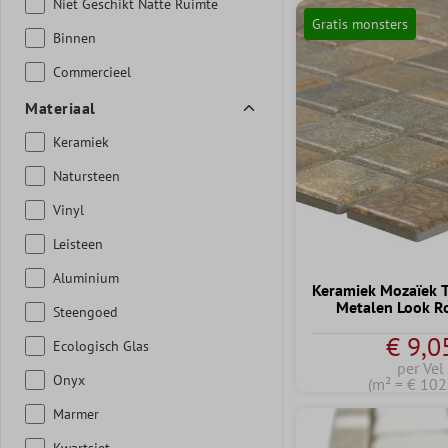
Niet Geschikt Natte Ruimte
Gratis monsters
Binnen
Commercieel
Materiaal
Keramiek
Natursteen
Vinyl
Leisteen
Aluminium
Keramiek Mozaïek T
Metalen Look Ro
Steengoed
€ 9,0
Ecologisch Glas
per Vel
Onyx
(m² = € 102
Marmer
Kwartsiet