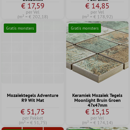
€ 17,59
€ 14,85
per Vel
per Vel
(m² = € 202,18)
(m² = € 178,92)
Gratis monsters
Gratis monsters
Mozaïektegels Adventure
Keramiek Mozaïek Tegels
R9 Wit Mat
Moonlight Bruin Groen
47x47mm
€ 51,75
€ 15,15
per Pakket
per Vel
(m² = € 51,75)
(m² = € 174,14)