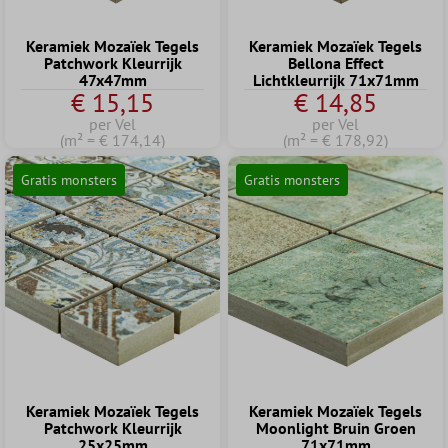
Keramiek Mozaïek Tegels
Keramiek Mozaïek Tegels
Patchwork Kleurrijk
Bellona Effect
47x47mm
Lichtkleurrijk 71x71mm
€ 15,15
€ 14,85
per Vel
per Vel
(m² = € 174,14)
(m² = € 178,92)
Gratis monsters
Gratis monsters
Keramiek Mozaïek Tegels
Keramiek Mozaïek Tegels
Patchwork Kleurrijk
Moonlight Bruin Groen
25x25mm
71x71mm