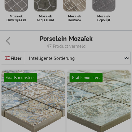
Mozaïek
Mozaïek
Mozaïek
Mozaïek
Onverglaasd
Geglazuurd
Houtlook
Gepolijst
Porselein Mozaïek
47 Product vermeld
Filter
Gratis monsters
Gratis monsters