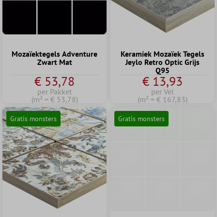
Mozaïektegels Adventure
Keramiek Mozaïek Tegels
Zwart Mat
Jeylo Retro Optic Grijs
Q95
€ 53,78
€ 13,93
per Pakket
per Vel
(m² = € 53,78)
(m² = € 167,83)
Gratis monsters
Gratis monsters