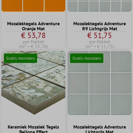
Mozaïektegels Adventure
Mozaïektegels Adventure
Oranje Mat
R9 Lichtgrijs Mat
€ 53,78
€ 51,75
per Pakket
per Pakket
(m² = € 53,78)
(m² = € 51,75)
Gratis monsters
Gratis monsters
Keramiek Mozaïek Tegels
Mozaïektegels Adventure
Bellona Effect
Lichtgrijs Mat