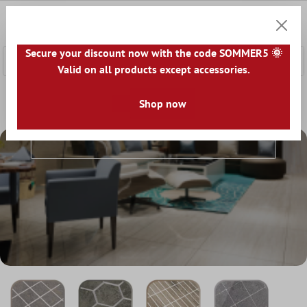
e hoofdinhoud
0
Winkel
Secure your discount now with the code SOMMER5 🌞
Valid on all products except accessories.
Home
Mozaïek Tegel
Porselein Mozaïek
Shop now
Porselein Mozaïek