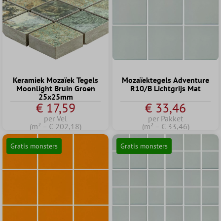
Keramiek Mozaïek Tegels
Mozaïektegels Adventure
Moonlight Bruin Groen
R10/B Lichtgrijs Mat
25x25mm
€ 17,59
€ 33,46
per Vel
per Pakket
(m² = € 202,18)
(m² = € 33,46)
Gratis monsters
Gratis monsters