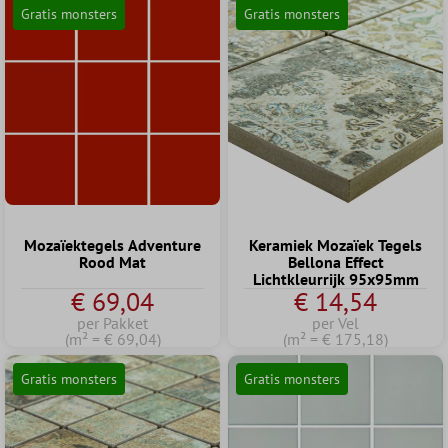
Gratis monsters
Gratis monsters
Mozaïektegels Adventure
Keramiek Mozaïek Tegels
Rood Mat
Bellona Effect
Lichtkleurrijk 95x95mm
€ 69,04
€ 14,54
per Pakket
per Vel
(m² = € 69,04)
(m² = € 175,18)
Gratis monsters
Gratis monsters