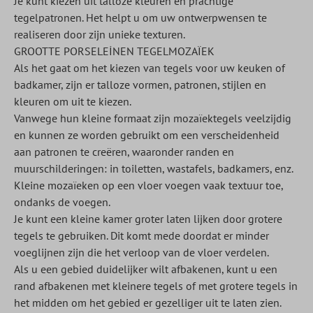
Je kunt kiezen uit talloze kleuren en prachtige
tegelpatronen. Het helpt u om uw ontwerpwensen te
realiseren door zijn unieke texturen.
GROOTTE PORSELEİNEN TEGELMOZAÏEK
Als het gaat om het kiezen van tegels voor uw keuken of
badkamer, zijn er talloze vormen, patronen, stijlen en
kleuren om uit te kiezen.
Vanwege hun kleine formaat zijn mozaïektegels veelzijdig
en kunnen ze worden gebruikt om een verscheidenheid
aan patronen te creëren, waaronder randen en
muurschilderingen: in toiletten, wastafels, badkamers, enz.
Kleine mozaïeken op een vloer voegen vaak textuur toe,
ondanks de voegen.
Je kunt een kleine kamer groter laten lijken door grotere
tegels te gebruiken. Dit komt mede doordat er minder
voeglijnen zijn die het verloop van de vloer verdelen.
Als u een gebied duidelijker wilt afbakenen, kunt u een
rand afbakenen met kleinere tegels of met grotere tegels in
het midden om het gebied er gezelliger uit te laten zien.