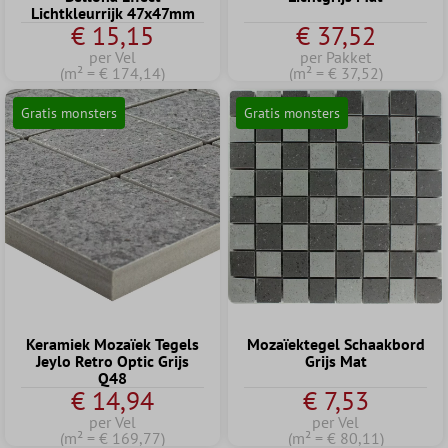
Lichtkleurrijk 47x47mm
€ 15,15
€ 37,52
per Vel
per Pakket
(m² = € 174,14)
(m² = € 37,52)
Gratis monsters
Gratis monsters
Keramiek Mozaïek Tegels
Mozaïektegel Schaakbord
Jeylo Retro Optic Grijs
Grijs Mat
Q48
€ 14,94
€ 7,53
per Vel
per Vel
(m² = € 169,77)
(m² = € 80,11)