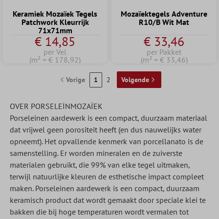
Keramiek Mozaïek Tegels
Mozaïektegels Adventure
Patchwork Kleurrijk
R10/B Wit Mat
71x71mm
€ 14,85
€ 33,46
per Vel
per Pakket
(m² = € 178,92)
(m² = € 33,46)
Vorige
1
2
Volgende
OVER PORSELEİNMOZAÏEK
Porseleinen aardewerk is een compact, duurzaam materiaal
dat vrijwel geen porositeit heeft (en dus nauwelijks water
opneemt). Het opvallende kenmerk van porcellanato is de
samenstelling. Er worden mineralen en de zuiverste
materialen gebruikt, die 99% van elke tegel uitmaken,
terwijl natuurlijke kleuren de esthetische impact compleet
maken. Porseleinen aardewerk is een compact, duurzaam
keramisch product dat wordt gemaakt door speciale klei te
bakken die bij hoge temperaturen wordt vermalen tot