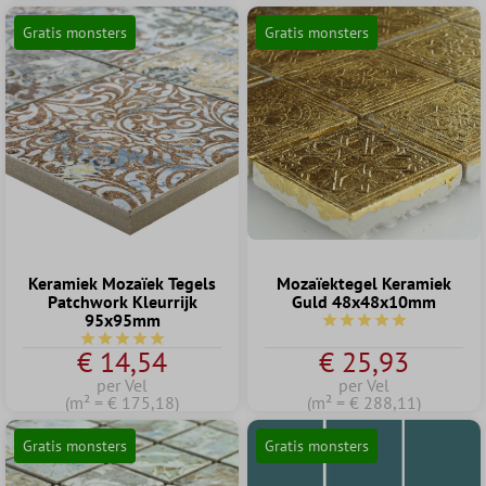
Gratis monsters
Gratis monsters
Keramiek Mozaïek Tegels
Mozaïektegel Keramiek
Patchwork Kleurrijk
Guld 48x48x10mm
95x95mm
Gemiddelde waardering
Gemiddelde waardering van 5 van 5 sterren
€ 14,54
€ 25,93
per Vel
per Vel
(m² = € 175,18)
(m² = € 288,11)
Gratis monsters
Gratis monsters