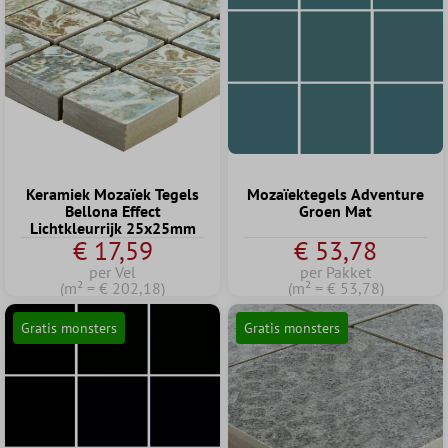
Keramiek Mozaïek Tegels
Mozaïektegels Adventure
Bellona Effect
Groen Mat
Lichtkleurrijk 25x25mm
€ 17,59
€ 53,78
per Vel
per Pakket
(m² = € 202,18)
(m² = € 53,78)
Gratis monsters
Gratis monsters