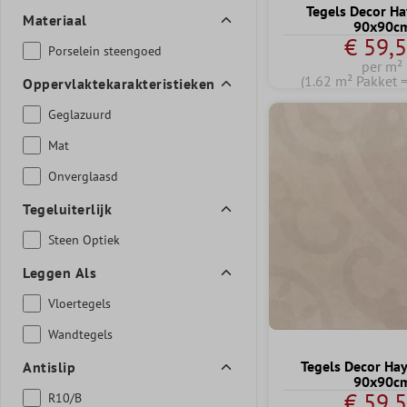
Tegels Decor Ha
Materiaal
90x90c
€ 59,
Porselein steengoed
per m²
(1.62 m² Pakket 
Oppervlaktekarakteristieken
Geglazuurd
Mat
Onverglaasd
Tegeluiterlijk
Steen Optiek
Leggen Als
Vloertegels
Wandtegels
Tegels Decor Ha
Antislip
90x90c
€ 59,
R10/B