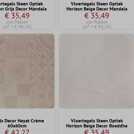
rtegels Steen Optiek
Vloertegels Steen Optiek
on Grijs Decor Mandala
Horizon Beige Decor Mandala
€ 35,49
€ 35,49
per Pakket
per Pakket
(m² = € 98,58)
(m² = € 98,58)
ls Decor Hayat Crème
Vloertegels Steen Optiek
60x60cm
Horizon Beige Decor Boeddha
€ 42,27
€ 35,49