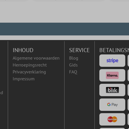
INHOUD
SERVICE
BETALINGS
Algemene voorwaarden
Blog
Herroepingsrecht
Gids
Privacyverklaring
FAQ
Impressum
nd