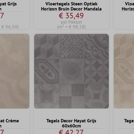
yat Grijs
Vloertegels Steen Optiek
Vloe
m
Horizon Bruin Decor Mandala
Horiz
57
€ 35,49
per Pakket
= € 96,50)
(m² = € 98,58)
yat Crème
Tegels Decor Hayat Grijs
Tege
m
60x60cm
57
€ 42,27