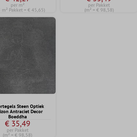
per m²
per Pakket
8 m² Pakket = € 45,65)
(m² = € 98,58)
rtegels Steen Optiek
izon Antraciet Decor
Boeddha
€ 35,49
per Pakket
(m² = € 98,58)