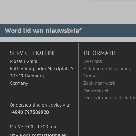
Word lid van nieuwsbrief
SERVICE HOTLINE
INFORMATIE
Mosafil GmbH
Over ons
Rothenburgsorter Marktplatz 5
Betaling en Verzending
20539 Hamburg
Contact
Germany
Zoek naar werk
Nieuwsbrief
Tegels kopen in Nederla
Ondersteuning en advies via:
+4940 797508920
Ma-Vr: 9.00 - 17.00 uur
Of via ons
contactformulier
.