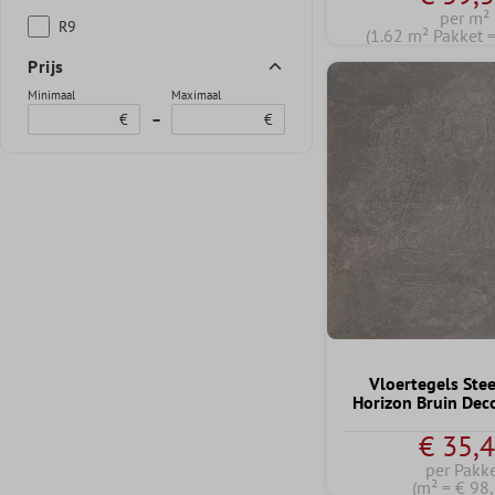
per m²
R9
(1.62 m² Pakket 
Prijs
Minimaal
Maximaal
€
–
€
Vloertegels Ste
Horizon Bruin Dec
€ 35,
per Pakk
(m² = € 98