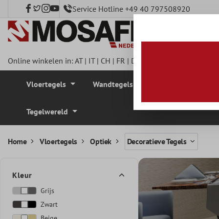
Service Hotline +49 40 797508920
e hoofdinhoud
Online winkelen in:
AT
|
IT
|
CH
|
FR
|
DE
|
UK
|
CZ
|
SE
|
DK
|
BE
Vloertegels
Wandtegels
Mozaïek Tegel
Tegelwereld
Home
Vloertegels
Optiek
Decoratieve Tegels
Kleur
Grijs
Zwart
Beige