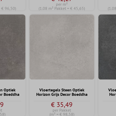
per m²
= € 96,50)
(1.08 m² Pakket = € 45,65)
(1.0
en Optiek
Vloertegels Steen Optiek
Vloe
or Boeddha
Horizon Grijs Decor Boeddha
Hor
49
€ 35,49
et
per Pakket
,58)
(m² = € 98,58)