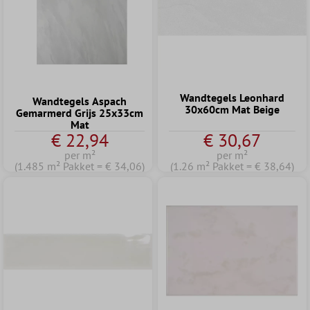
Wandtegels Leonhard
Wandtegels Aspach
30x60cm Mat Beige
Gemarmerd Grijs 25x33cm
Mat
€ 22,94
€ 30,67
per m²
per m²
(1.485 m² Pakket = € 34,06)
(1.26 m² Pakket = € 38,64)