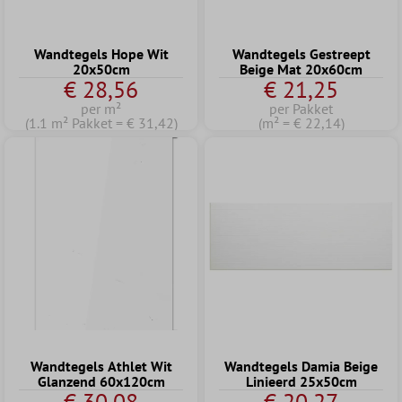
Wandtegels Hope Wit
Wandtegels Gestreept
20x50cm
Beige Mat 20x60cm
€ 28,56
€ 21,25
per m²
per Pakket
(1.1 m² Pakket = € 31,42)
(m² = € 22,14)
Wandtegels Athlet Wit
Wandtegels Damia Beige
Glanzend 60x120cm
Linieerd 25x50cm
€ 30,08
€ 20,27