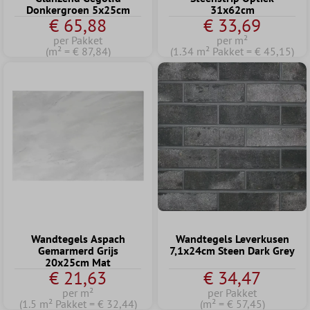
Donkergroen 5x25cm
31x62cm
€ 65,88
€ 33,69
per Pakket
per m²
(m² = € 87,84)
(1.34 m² Pakket = € 45,15)
Wandtegels Aspach
Wandtegels Leverkusen
Gemarmerd Grijs
7,1x24cm Steen Dark Grey
20x25cm Mat
€ 21,63
€ 34,47
per m²
per Pakket
(1.5 m² Pakket = € 32,44)
(m² = € 57,45)