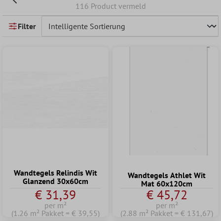
116 Product vermeld
Filter
Wandtegels Relindis Wit
Wandtegels Athlet Wit
Glanzend 30x60cm
Mat 60x120cm
€ 31,39
€ 45,72
per m²
per m²
(1.26 m² Pakket = € 39,55)
(2.88 m² Pakket = € 131,67)