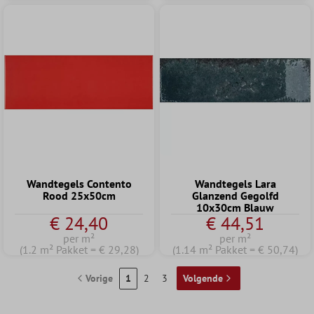
Wandtegels Contento
Wandtegels Lara
Rood 25x50cm
Glanzend Gegolfd
10x30cm Blauw
€ 24,40
€ 44,51
per m²
per m²
(1.2 m² Pakket = € 29,28)
(1.14 m² Pakket = € 50,74)
Vorige
1
2
3
Volgende