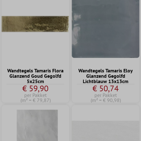
Wandtegels Tamaris Flora
Wandtegels Tamaris Eloy
Glanzend Goud Gegolfd
Glanzend Gegolfd
5x25cm
Lichtblauw 13x13cm
€ 59,90
€ 50,74
per Pakket
per Pakket
(m² = € 79,87)
(m² = € 90,98)