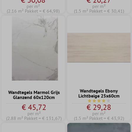
per m²
per m²
(2.16 m² Pakket = € 64,98)
(1.5 m² Pakket = € 30,41)
Wandtegels Ebony
Wandtegels Marmol Grijs
Lichtbeige 25x60cm
Glanzend 60x120cm
Gemiddelde waardering
€ 45,72
€ 29,28
per m²
per m²
(2.88 m² Pakket = € 131,67)
(1.5 m² Pakket = € 43,92)