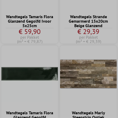
Wandtegels Tamaris Flora
Wandtegels Strande
Glanzend Gegolfd Ivoor
Gemarmerd 15x20cm
5x25cm
Beige Glanzend
€ 59,90
€ 29,39
per Pakket
per Pakket
(m² = € 79,87)
(m² = € 29,39)
Wandtegels Tamaris Flora
Wandtegels Marly
Glanzend Gegolfd
Steenstrip Optiek