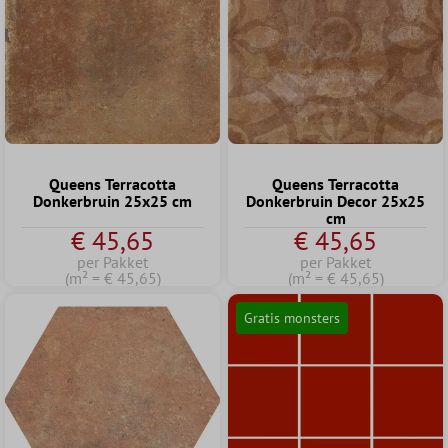
Queens Terracotta
Queens Terracotta
Donkerbruin 25x25 cm
Donkerbruin Decor 25x25
cm
€ 45,65
€ 45,65
per Pakket
per Pakket
(m² = € 45,65)
(m² = € 45,65)
Gratis monsters