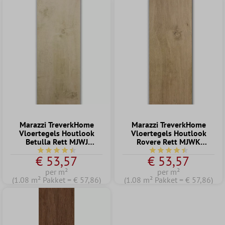
Marazzi TreverkHome
Marazzi TreverkHome
Vloertegels Houtlook
Vloertegels Houtlook
Betulla Rett MJWJ
Rovere Rett MJWK
30x120cm
30x120cm
Gemiddelde waardering van 4.5 van 5 sterren
Gemiddelde waardering
€ 53,57
€ 53,57
per m²
per m²
(1.08 m² Pakket = € 57,86)
(1.08 m² Pakket = € 57,86)