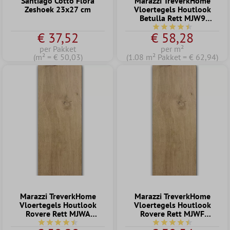
Santiago Cotto Flora
Marazzi TreverkHome
Zeshoek 23x27 cm
Vloertegels Houtlook
Betulla Rett MJW9
15x120cm
Gemiddelde waardering
€ 37,52
€ 58,28
per Pakket
per m²
(m² = € 50,03)
(1.08 m² Pakket = € 62,94)
Marazzi TreverkHome
Marazzi TreverkHome
Vloertegels Houtlook
Vloertegels Houtlook
Rovere Rett MJWA
Rovere Rett MJWF
15x120cm
20x120cm
Gemiddelde waardering van 4.5 van 5 sterren
Gemiddelde waardering