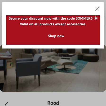
e hoofdinhoud
0
Winkel
Secure your discount now with the code SOMMER5 🌞
Valid on all products except accessories.
Home
Vloertegels
Kleur
Shop now
Rood
Rood
Rood