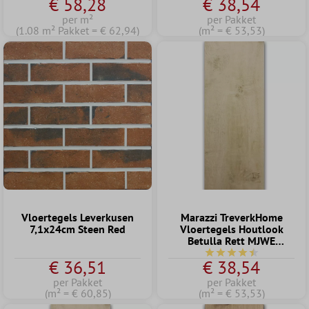
€ 58,28
€ 38,54
per m²
per Pakket
(1.08 m² Pakket = € 62,94)
(m² = € 53,53)
Vloertegels Leverkusen
Marazzi TreverkHome
7,1x24cm Steen Red
Vloertegels Houtlook
Betulla Rett MJWE
20x120cm
Gemiddelde waardering
€ 36,51
€ 38,54
per Pakket
per Pakket
(m² = € 60,85)
(m² = € 53,53)