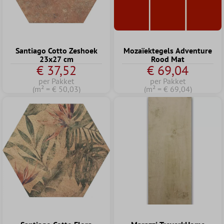
Santiago Cotto Zeshoek
Mozaïektegels Adventure
23x27 cm
Rood Mat
€ 37,52
€ 69,04
per Pakket
per Pakket
(m² = € 50,03)
(m² = € 69,04)