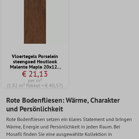
Vloertegels Porselein
steengoed Houtlook
Malente Maple 20x120
€ 21,13
cm
per m²
(1.92 m² Pakket = € 40,57)
Rote Bodenfliesen: Wärme, Charakter
und Persönlichkeit
Rote Bodenfliesen setzen ein klares Statement und bringen
Wärme, Energie und Persönlichkeit in jeden Raum. Bei
Mosafil finden Sie eine ausgewählte Kollektion in