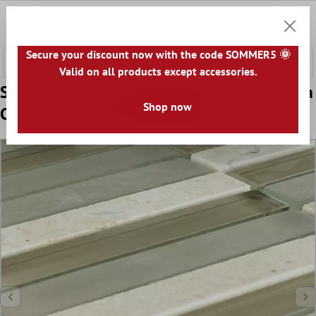
e hoofdinhoud
0
Winkel
Secure your discount now with the code SOMMER5 🌞
Valid on all products except accessories.
Sample Mozaïektegel Glas Marmer Barbuda
Shop now
Crème