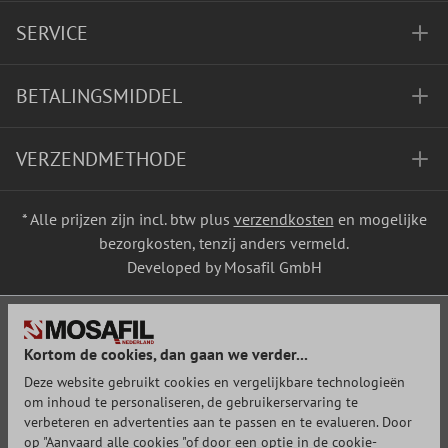
SERVICE
BETALINGSMIDDEL
VERZENDMETHODE
* Alle prijzen zijn incl. btw plus
verzendkosten
en mogelijke
bezorgkosten, tenzij anders vermeld.
Developed by Mosafil GmbH
Kortom de cookies, dan gaan we verder...
Deze website gebruikt cookies en vergelijkbare technologieën
om inhoud te personaliseren, de gebruikerservaring te
verbeteren en advertenties aan te passen en te evalueren. Door
op "Aanvaard alle cookies "of door een optie in de cookie-