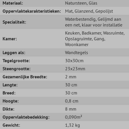
Materiaal:
Natursteen
, Glas
Oppervlaktekarakteristieken:
Mat
, Glanzend
, Gepolijst
Waterbestendig
, Gelijmd aan
Specialiteit:
een net, klaar voor installatie
Keuken
, Badkamer
, Wasruimte
,
Kamer:
Opslagruimte
, Gang
,
Woonkamer
Leggen als:
Wandtegels
Tegelgrootte:
30x30cm
Steengrootte:
23x23mm
Gezamenlijke Breedte:
2 mm
Lengte:
30 cm
Breed:
30 cm
Hoogte:
0,8 cm
Dikte:
8 mm
Oppervlaktebedekking:
0,090m²
Gewicht:
1,32 kg