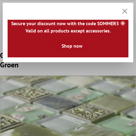
e hoofdinhoud
0
Winkel
Secure your discount now with the code SOMMER5 🌞
Valid on all products except accessories.
Home
Mozaïek Tegel
Mozaïek Tegels Mix
Glas Natuur
Shop now
Glasmozaïek Natursteentegels Tatvan Shell
Groen