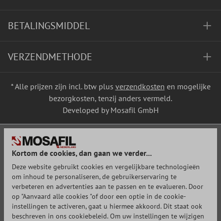
BETALINGSMIDDEL
VERZENDMETHODE
* Alle prijzen zijn incl. btw plus
verzendkosten
en mogelijke
bezorgkosten, tenzij anders vermeld.
Developed by Mosafil GmbH
Kortom de cookies, dan gaan we verder...
Deze website gebruikt cookies en vergelijkbare technologieën
om inhoud te personaliseren, de gebruikerservaring te
verbeteren en advertenties aan te passen en te evalueren. Door
op "Aanvaard alle cookies "of door een optie in de cookie-
instellingen te activeren, gaat u hiermee akkoord. Dit staat ook
beschreven in ons cookiebeleid. Om uw instellingen te wijzigen