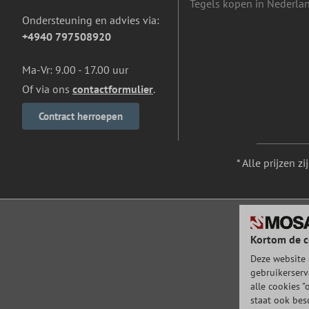
Tegels kopen in Nederla
Ondersteuning en advies via:
+4940 797508920
Ma-Vr: 9.00 - 17.00 uur
Of via ons
contactformulier
.
Contract herroepen
* Alle prijzen z
Kortom de c
Deze website 
gebruikerserv
alle cookies "
staat ook bes