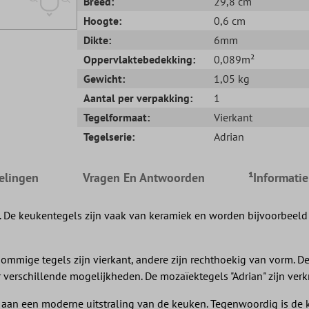
Breed:
29,8 cm
Hoogte:
0,6 cm
Dikte:
6mm
Oppervlaktebedekking:
0,089m²
Gewicht:
1,05 kg
Aantal per verpakking:
1
Tegelformaat:
Vierkant
Tegelserie:
Adrian
elingen
Vragen En Antwoorden
¹Informati
. De keukentegels zijn vaak van keramiek en worden bijvoorbeeld
Sommige tegels zijn vierkant, andere zijn rechthoekig van vorm. D
r verschillende mogelijkheden. De mozaïektegels "Adrian" zijn verkri
aan een moderne uitstraling van de keuken. Tegenwoordig is de 