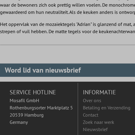
waar de bewoners zich ook prettig willen voelen. De monochrome
gewaardeerd om hun neutraliteit. Als de keuken anders is ontworp
Het oppervlak van de mozaïektegels "Adrian" is glanzend of mat, 
strepen of vuil hebben. De matte tegels voor de keukenachterwa
Word lid van nieuwsbrief
SERVICE HOTLINE
INFORMATIE
Mosafil GmbH
Over ons
Rothenburgsorter Marktplatz 5
Betaling en Verzending
20539 Hamburg
Contact
Germany
Zoek naar werk
Nieuwsbrief