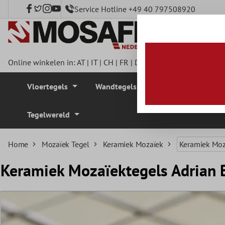
Service Hotline +49 40 797508920
e hoofdinhoud
Online winkelen in:
AT
|
IT
|
CH
|
FR
|
DE
|
UK
|
CZ
|
SE
|
DK
|
BE
Vloertegels
Wandtegels
Mozaïek Tegel
Tegelwereld
Home
Mozaïek Tegel
Keramiek Mozaïek
Keramiek Moz
Keramiek Mozaïektegels Adrian 