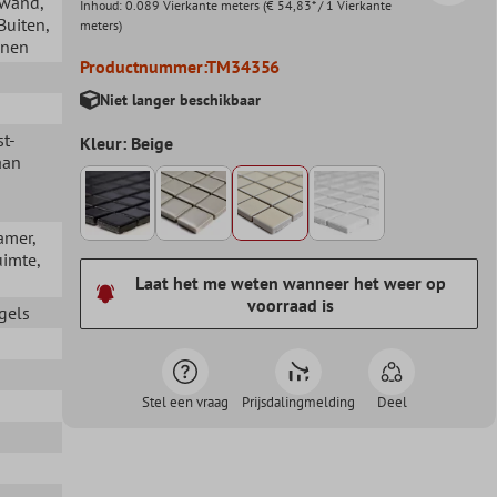
ewand
,
Inhoud:
0.089 Vierkante meters
(€ 54,83* / 1 Vierkante
 Buiten
,
meters)
nnen
Productnummer:
TM34356
Niet langer beschikbaar
st-
Kleur: Beige
aan
amer
,
uimte
,
Laat het me weten wanneer het weer op
voorraad is
gels
Stel een vraag
Prijsdalingmelding
Deel