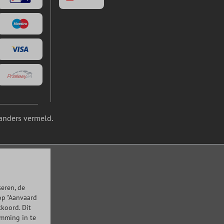
anders vermeld.
eren, de
op "Aanvaard
kkoord. Dit
emming in te