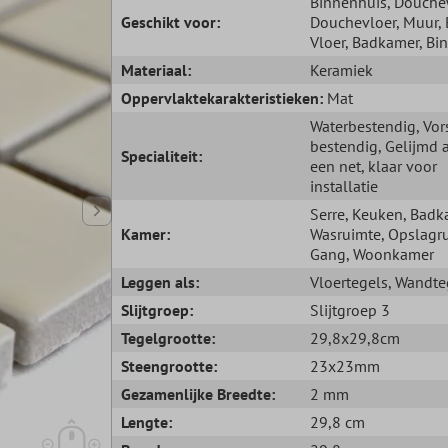
Binnenhuis
, Douch
Geschikt voor:
Douchevloer
, Muur
,
Vloer
, Badkamer
, Bi
Materiaal:
Keramiek
Oppervlaktekarakteristieken:
Mat
Waterbestendig
, Vor
bestendig
, Gelijmd 
Specialiteit:
een net, klaar voor
installatie
Serre
, Keuken
, Badk
Kamer:
Wasruimte
, Opslagr
Gang
, Woonkamer
Leggen als:
Vloertegels
, Wandte
Slijtgroep:
Slijtgroep 3
Tegelgrootte:
29,8x29,8cm
Steengrootte:
23x23mm
Gezamenlijke Breedte:
2 mm
Lengte:
29,8 cm