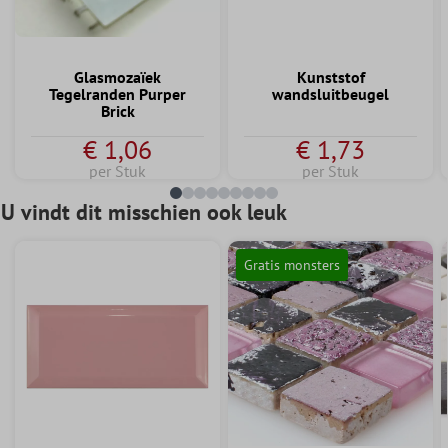
Glasmozaïek
Kunststof
Tegelranden Purper
wandsluitbeugel
Brick
€ 1,06
€ 1,73
per Stuk
per Stuk
U vindt dit misschien ook leuk
Gratis monsters