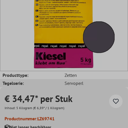
Producttype:
Zetten
Tegelserie:
Servoperl
€ 34,47* per Stuk
Inhoud:
5 Kilogram
(€ 6,89* / 1 Kilogram)
Productnummer:
LZ69741
Niet langer beschikbaar