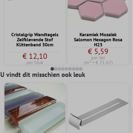
Cristalgrip Wandtegels
Keramiek Mozaïek
Zelfklevende Stof
Salomon Hexagon Rosa
Klittenband 30cm
H23
€ 5,59
€ 12,10
per Vel
per Stuk
(m² = € 71,67)
U vindt dit misschien ook leuk