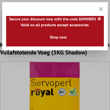
e hoofdinhoud
0
Winkel
Secure your discount now with the code SOMMER5 🌞
Valid on all products except accessories.
Home
Accessoires
Voegmiddel
Voegmiddel voor Zwem
Shop now
Kiesel Servoperl Royal - Flexibele, Water- En
Vuilafstotende Voeg (5KG Shadow)