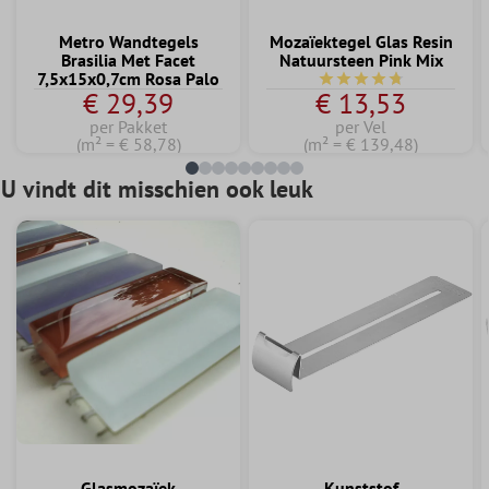
Metro Wandtegels
Mozaïektegel Glas Resin
Brasilia Met Facet
Natuursteen Pink Mix
7,5x15x0,7cm Rosa Palo
Gemiddelde waardering
€ 29,39
€ 13,53
per Pakket
per Vel
(m² = € 58,78)
(m² = € 139,48)
U vindt dit misschien ook leuk
Glasmozaïek
Kunststof