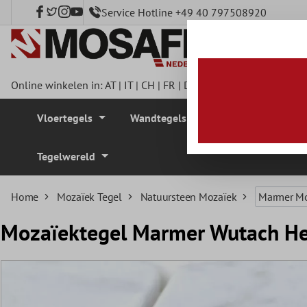
Service Hotline +49 40 797508920
e hoofdinhoud
Online winkelen in:
AT
|
IT
|
CH
|
FR
|
DE
|
UK
|
CZ
|
SE
|
DK
|
BE
Vloertegels
Wandtegels
Mozaïek Tegel
Tegelwereld
Home
Mozaïek Tegel
Natuursteen Mozaïek
Marmer Mo
Mozaïektegel Marmer Wutach He