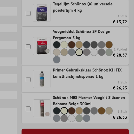
Tegellijm Schönox Q6 universele
poederlijm 4 kg
n
1 Stuk
€ 13,72
Voegmiddel Schönox SF Design
Pergamon 5 kg
1 Pakket
€ 28,37
Primer Gebruiksklaar Schönox KH FIX
kunstharslijmdispersie 1 kg
1 Stuk
€ 26,23
Schönox MES Marmer Voegkit Siliconen
Bahama Beige 300ml
1 Stuk
€ 26,33