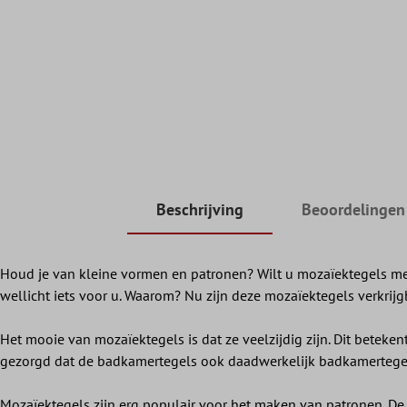
Beschrijving
Beoordelingen
Houd je van kleine vormen en patronen? Wilt u mozaïektegels met
wellicht iets voor u. Waarom? Nu zijn deze mozaïektegels verkrij
Het mooie van mozaïektegels is dat ze veelzijdig zijn. Dit bete
gezorgd dat de badkamertegels ook daadwerkelijk badkamertegels
Mozaïektegels zijn erg populair voor het maken van patronen. 