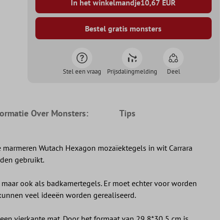
In het winkelmandje
10,67
EUR
Bestel gratis monsters
Stel een vraag
Prijsdalingmelding
Deel
formatie Over Monsters:
Tips
 de marmeren Wutach Hexagon mozaïektegels in wit Carrara
rden gebruikt.
n, maar ook als badkamertegels. Er moet echter voor worden
kunnen veel ideeën worden gerealiseerd.
en vierkante mat. Door het formaat van 29,8*30,5 cm is