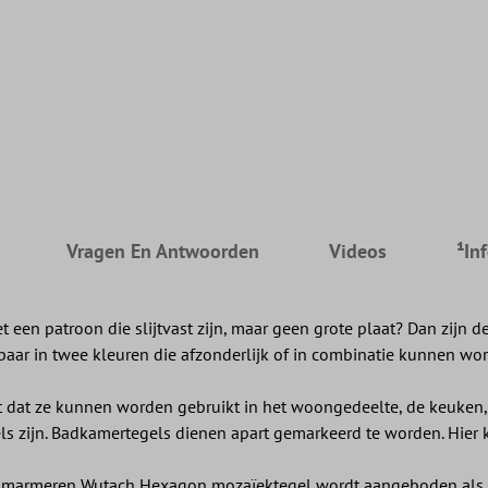
Vragen En Antwoorden
Videos
¹In
 een patroon die slijtvast zijn, maar geen grote plaat? Dan zijn
gbaar in twee kleuren die afzonderlijk of in combinatie kunnen wo
kent dat ze kunnen worden gebruikt in het woongedeelte, de keuke
 zijn. Badkamertegels dienen apart gemarkeerd te worden. Hier 
De marmeren Wutach Hexagon mozaïektegel wordt aangeboden als e