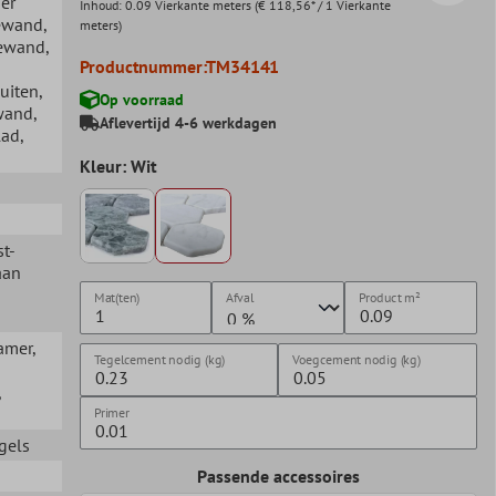
er
Inhoud:
0.09 Vierkante meters
(€ 118,56* / 1 Vierkante
ewand
,
meters)
gewand
,
Productnummer:
TM34141
Buiten
,
Op voorraad
lwand
,
Aflevertijd 4-6 werkdagen
lad
,
Kleur: Wit
st-
aan
Mat(ten)
Afval
Product
m²
amer
,
Tegelcement nodig (kg)
Voegcement nodig (kg)
,
Primer
gels
Passende accessoires