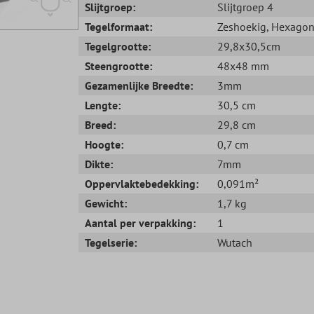
Slijtgroep:
Slijtgroep 4
Tegelformaat:
Zeshoekig
, Hexago
Tegelgrootte:
29,8x30,5cm
Steengrootte:
48x48 mm
Gezamenlijke Breedte:
3mm
Lengte:
30,5 cm
Breed:
29,8 cm
Hoogte:
0,7 cm
Dikte:
7mm
Oppervlaktebedekking:
0,091m²
Gewicht:
1,7 kg
Aantal per verpakking:
1
Tegelserie:
Wutach