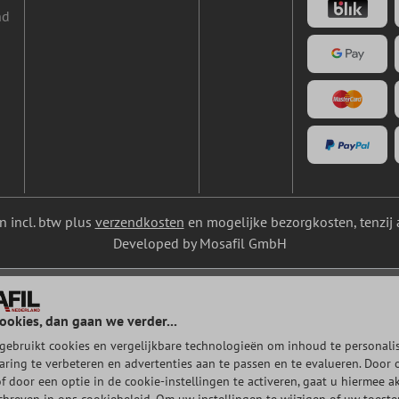
nd
ijn incl. btw plus
verzendkosten
en mogelijke bezorgkosten, tenzij 
Developed by Mosafil GmbH
ookies, dan gaan we verder...
gebruikt cookies en vergelijkbare technologieën om inhoud te personalis
aring te verbeteren en advertenties aan te passen en te evalueren. Door 
of door een optie in de cookie-instellingen te activeren, gaat u hiermee a