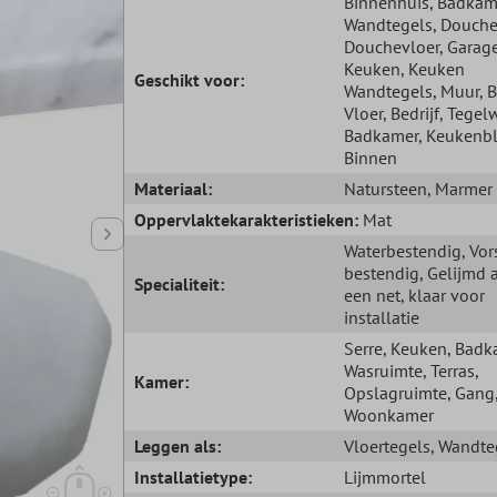
Binnenhuis
, Badkam
Wandtegels
, Douch
Douchevloer
, Gara
Keuken
, Keuken
Geschikt voor:
Wandtegels
, Muur
, 
Vloer
, Bedrijf
, Tege
Badkamer
, Keukenb
Binnen
Materiaal:
Natursteen
, Marmer
Oppervlaktekarakteristieken:
Mat
Waterbestendig
, Vor
bestendig
, Gelijmd 
Specialiteit:
een net, klaar voor
installatie
Serre
, Keuken
, Badk
Wasruimte
, Terras
,
Kamer:
Opslagruimte
, Gang
Woonkamer
Leggen als:
Vloertegels
, Wandte
Installatietype:
Lijmmortel