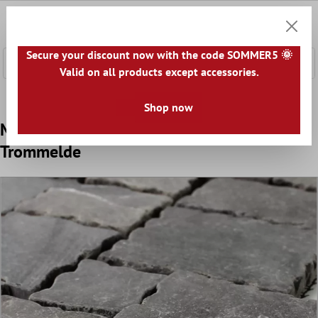
e hoofdinhoud
0
Winkel
Secure your discount now with the code SOMMER5 🌞
Valid on all products except accessories.
Home
Mozaïek Tegel
Natuursteen Mozaïek
Marmer Mo
Shop now
Mozaïektegel Natuursteen Antraciet
Trommelde