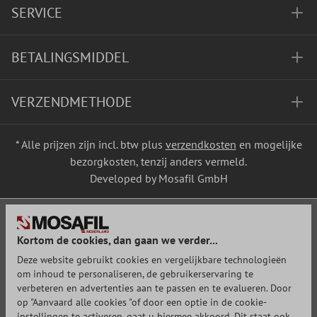
SERVICE
BETALINGSMIDDEL
VERZENDMETHODE
* Alle prijzen zijn incl. btw plus
verzendkosten
en mogelijke
bezorgkosten, tenzij anders vermeld.
Developed by Mosafil GmbH
Kortom de cookies, dan gaan we verder...
Deze website gebruikt cookies en vergelijkbare technologieën
om inhoud te personaliseren, de gebruikerservaring te
verbeteren en advertenties aan te passen en te evalueren. Door
op "Aanvaard alle cookies "of door een optie in de cookie-
instellingen te activeren, gaat u hiermee akkoord. Dit staat ook