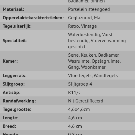
Badkamer
, Binnen
Materiaal:
Porselein steengoed
Oppervlaktekarakteristieken:
Geglazuurd
, Mat
Tegeluiterlijk:
Retro
, Vintage
Waterbestendig
, Vorst-
Specialiteit:
bestendig
, Vloerverwarming
geschikt
Serre
, Keuken
, Badkamer
,
Kamer:
Wasruimte
, Opslagruimte
,
Gang
, Woonkamer
Leggen als:
Vloertegels
, Wandtegels
Slijtgroep:
Slijtgroep 4
Antislip:
R11/C
Randafwerking:
Nit Gerectificeerd
Tegelgrootte:
4,6x4,6cm
Lengte:
4,6 cm
Breed:
4,6 cm
Hoogte:
0,8 cm