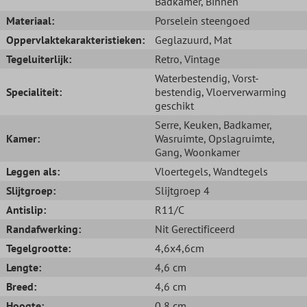
Badkamer
, Binnen
Materiaal:
Porselein steengoed
Oppervlaktekarakteristieken:
Geglazuurd
, Mat
Tegeluiterlijk:
Retro
, Vintage
Waterbestendig
, Vorst-
Specialiteit:
bestendig
, Vloerverwarming
geschikt
Serre
, Keuken
, Badkamer
,
Kamer:
Wasruimte
, Opslagruimte
,
Gang
, Woonkamer
Leggen als:
Vloertegels
, Wandtegels
Slijtgroep:
Slijtgroep 4
Antislip:
R11/C
Randafwerking:
Nit Gerectificeerd
Tegelgrootte:
4,6x4,6cm
Lengte:
4,6 cm
Breed:
4,6 cm
Hoogte:
0,8 cm