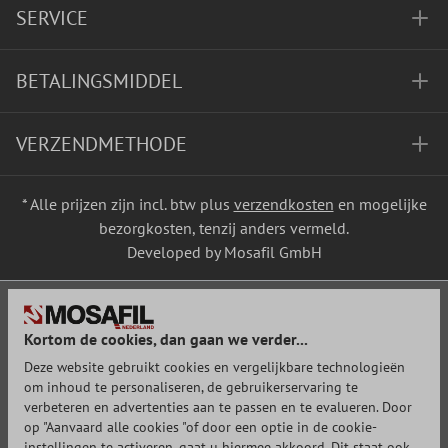
SERVICE
BETALINGSMIDDEL
VERZENDMETHODE
* Alle prijzen zijn incl. btw plus
verzendkosten
en mogelijke
bezorgkosten, tenzij anders vermeld.
Developed by Mosafil GmbH
Kortom de cookies, dan gaan we verder...
Deze website gebruikt cookies en vergelijkbare technologieën
om inhoud te personaliseren, de gebruikerservaring te
verbeteren en advertenties aan te passen en te evalueren. Door
op "Aanvaard alle cookies "of door een optie in de cookie-
instellingen te activeren, gaat u hiermee akkoord. Dit staat ook