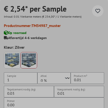
€ 2,54* per Sample
Inhoud:
0.01 Vierkante meters
(€ 254,00* / 1 Vierkante meters)
Productnummer:
TM34987_muster
Op voorraad
Aflevertijd 4-6 werkdagen
Kleur: Zilver
Sample
Afval
Product
m²
Tegelcement nodig (kg)
Voegcement nodig (kg)
Primer