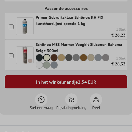
Passende accessoires
Primer Gebruiksklaar Schönox KH FIX
kunstharslijmdispersie 1 kg
1 Stuk
€ 26,23
Schönox MES Marmer Voegkit Siliconen Bahama
Beige 300ml
1 Stuk
€ 26,33
In het winkelmandje
2,54
EUR
Stel een vraag
Prijsdalingmelding
Deel