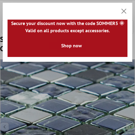
e hoofdinhoud
0
Winkel
Secure your discount now with the code SOMMER5 🌞
Valid on all products except accessories.
Sample Glas Natuursteen Mozaïektegel
Shop now
Cooktown Zwart Zilver