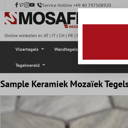
Service Hotline +49 40 797508920
e hoofdinhoud
Online winkelen in:
AT
|
IT
|
CH
|
FR
|
DE
|
UK
|
CZ
|
SE
|
DK
|
BE
Vloertegels
Wandtegels
Mozaïek Tegel
Tegelwereld
Sample Keramiek Mozaïek Tegels