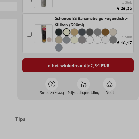
1 Stuk
€ 26,23
Schönox ES Bahamabeige Fugendicht-
Silikon (300ml)
1 Stuk
€ 16,17
In het winkelmandje
2,54
EUR
Stel een vraag
Prijsdalingmelding
Deel
Tips