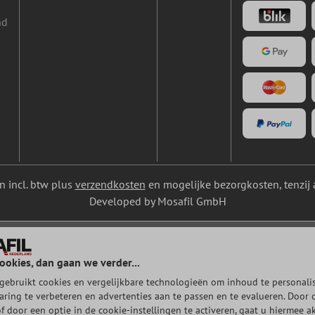
nd
ijn incl. btw plus
verzendkosten
en mogelijke bezorgkosten, tenzij 
Developed by Mosafil GmbH
ookies, dan gaan we verder...
gebruikt cookies en vergelijkbare technologieën om inhoud te personalis
aring te verbeteren en advertenties aan te passen en te evalueren. Door 
of door een optie in de cookie-instellingen te activeren, gaat u hiermee a