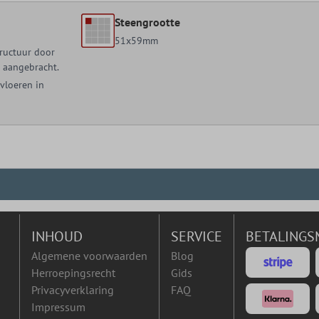
Steengrootte
51x59mm
ructuur door
t aangebracht.
vloeren in
INHOUD
SERVICE
BETALINGS
Algemene voorwaarden
Blog
Herroepingsrecht
Gids
Privacyverklaring
FAQ
Impressum