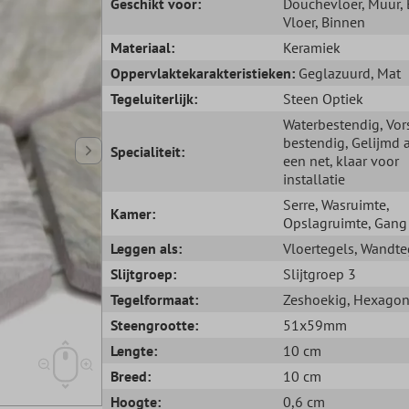
Geschikt voor:
Douchevloer
, Muur
,
Vloer
, Binnen
Materiaal:
Keramiek
Oppervlaktekarakteristieken:
Geglazuurd
, Mat
Tegeluiterlijk:
Steen Optiek
Waterbestendig
, Vor
bestendig
, Gelijmd 
Specialiteit:
een net, klaar voor
installatie
Serre
, Wasruimte
,
Kamer:
Opslagruimte
, Gang
Leggen als:
Vloertegels
, Wandte
Slijtgroep:
Slijtgroep 3
Tegelformaat:
Zeshoekig
, Hexago
Steengrootte:
51x59mm
Lengte:
10 cm
Breed:
10 cm
Hoogte:
0,6 cm