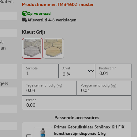
 Buiten
,
Productnummer:
TM34602_muster
Op voorraad
Aflevertijd 4-6 werkdagen
Kleur: Grijs
st-
aan
Sample
Afval
Product
m²
gels
Tegelcement nodig (kg)
Voegcement nodig (kg)
n
Primer
Passende accessoires
Primer Gebruiksklaar Schönox KH FIX
kunstharslijmdispersie 1 kg