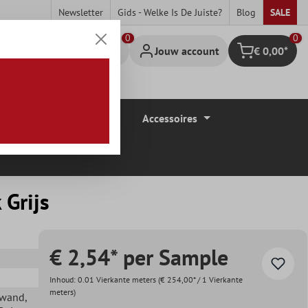
Newsletter
Gids - Welke Is De Juiste?
Blog
SALE
0
Jouw account
€ 0,00*
Winkelmandje
Vloerbedekkingen
Accessoires
Grijs
€ 2,54* per Sample
Inhoud:
0.01 Vierkante meters
(€ 254,00* / 1 Vierkante
meters)
ewand
,