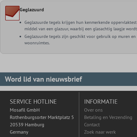
Geglazuurd
Geglazuurde tegels krijgen hun kenmerkende oppervlaktest
middel van een glazuur, waarbij een glasachtig laagje word
Geglazuurde tegels zijn geschikt voor gebruik op muren en 
woonruimtes.
Word lid van nieuwsbrief
SERVICE HOTLINE
INFORMATIE
Mosafil GmbH
Over ons
Rothenburgsorter Marktplatz 5
Betaling en Verzending
20539 Hamburg
Contact
Germany
Zoek naar werk