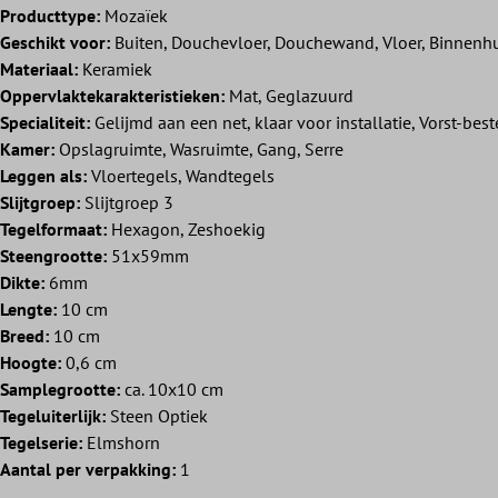
Producttype:
Mozaïek
Geschikt voor:
Buiten, Douchevloer, Douchewand, Vloer, Binnenhu
Materiaal:
Keramiek
Oppervlaktekarakteristieken:
Mat, Geglazuurd
Specialiteit:
Gelijmd aan een net, klaar voor installatie, Vorst-bes
Kamer:
Opslagruimte, Wasruimte, Gang, Serre
Leggen als:
Vloertegels, Wandtegels
Slijtgroep:
Slijtgroep 3
Tegelformaat:
Hexagon, Zeshoekig
Steengrootte:
51x59mm
Dikte:
6mm
Lengte:
10 cm
Breed:
10 cm
Hoogte:
0,6 cm
Samplegrootte:
ca. 10x10 cm
Tegeluiterlijk:
Steen Optiek
Tegelserie:
Elmshorn
Aantal per verpakking:
1