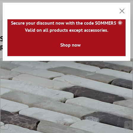
e hoofdinhoud
0
Winkel
Secure your discount now with the code SOMMER5 🌞
Valid on all products except accessories.
Sample Marmer Natuursteen Mozaïektegel
Shop now
Rocky Bruin Beige