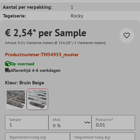
Aantal per verpakking:
1
Tegelserie:
Rocky
€ 2,54* per Sample
Inhoud:
0.01 Vierkante meters
(€ 254,00* / 1 Vierkante meters)
Productnummer:
TM34953_muster
Op voorraad
Aflevertijd 4-6 werkdagen
Kleur: Bruin Beige
Sample
Afval
Product
m²
Tegelcement nodig (kg)
Voegcement nodig (kg)