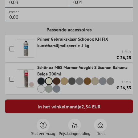
Primer
Passende accessoires
Primer Gebruiksklaar Schönox KH FIX
kunstharslijmdispersie 1 kg
1 Stuk
€ 26,23
Schönox MES Marmer Voegkit Siliconen Bahama
Beige 300ml
1 Stuk
€ 26,33
In het winkelmandje
2,54
EUR
Stel een vraag
Prijsdalingmelding
Deel