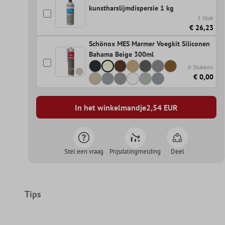
kunstharslijmdispersie 1 kg
1 Stuk
€ 26,23
Schönox MES Marmer Voegkit Siliconen
Bahama Beige 300ml
0 Stukken
€ 0,00
In het winkelmandje
2,54
EUR
Stel een vraag
Prijsdalingmelding
Deel
Tips