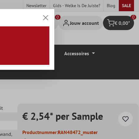
Newsletter
Gids - Welke Is De Juiste?
Blog
SALE
0
Jouw account
€ 0,00*
Winkelmandje
Vloerbedekkingen
Accessoires
it
€ 2,54* per Sample
Productnummer:
RAN48472_muster
ewand
,