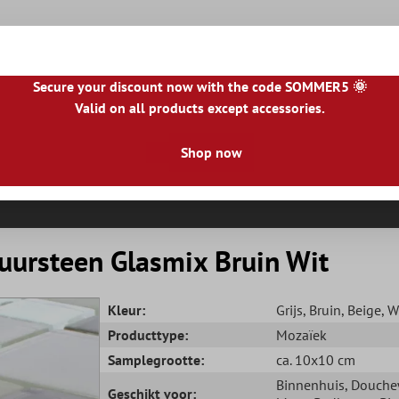
Secure your discount now with the code SOMMER5 🌞
Valid on all products except accessories.
|
NL
|
IE
|
ES
|
PL
|
PT
|
FI
|
GR
|
RO
|
NO
|
HU
|
BG
|
HR
|
LU
Shop now
Natursteen Tegels
Terrastegels
Tegelranden
uursteen Glasmix Bruin Wit
Kleur:
Grijs
, Bruin
, Beige
, W
Producttype:
Mozaïek
Samplegrootte:
ca. 10x10 cm
Binnenhuis
, Douch
Geschikt voor: