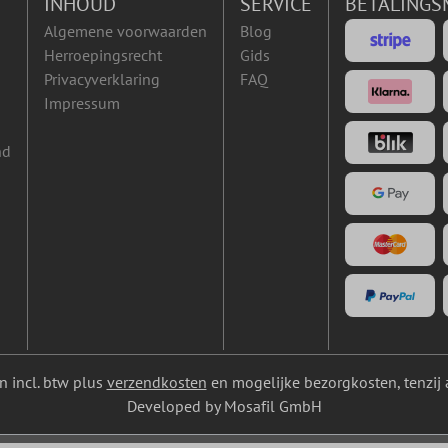
INHOUD
SERVICE
BETALINGS
Algemene voorwaarden
Blog
Herroepingsrecht
Gids
Privacyverklaring
FAQ
Impressum
nd
ijn incl. btw plus
verzendkosten
en mogelijke bezorgkosten, tenzij 
Developed by Mosafil GmbH