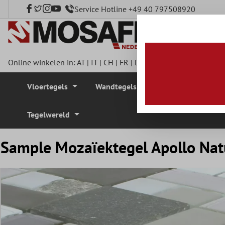
Service Hotline +49 40 797508920
e hoofdinhoud
Online winkelen in:
AT
|
IT
|
CH
|
FR
|
DE
|
UK
|
CZ
|
SE
|
DK
|
BE
Vloertegels
Wandtegels
Mozaïek Tegel
Tegelwereld
Sample Mozaïektegel Apollo Nat