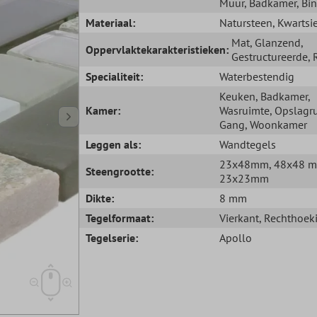
Muur
, Badkamer
, Bi
Materiaal:
Natursteen
, Kwartsi
Mat
, Glanzend
,
Oppervlaktekarakteristieken:
Gestructureerde
,
Specialiteit:
Waterbestendig
Keuken
, Badkamer
,
Kamer:
Wasruimte
, Opslagr
Gang
, Woonkamer
Leggen als:
Wandtegels
23x48mm
, 48x48 
Steengrootte:
23x23mm
Dikte:
8 mm
Tegelformaat:
Vierkant
, Rechthoek
Tegelserie:
Apollo