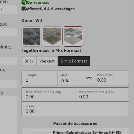
nnen
Op voorraad
Aflevertijd 4-6 werkdagen
et
Kleur: Wit
 Ruw
uimte
,
Tegelformaat: 3 Mix Formaat
Brick
Vierkant
3 Mix Formaat
mm
,
Sample
Afval
Product
m²
ig
Tegelcement nodig (kg)
Voegcement nodig (kg)
Primer
Passende accessoires
Primer Gebruiksklaar Schönox KH FIX