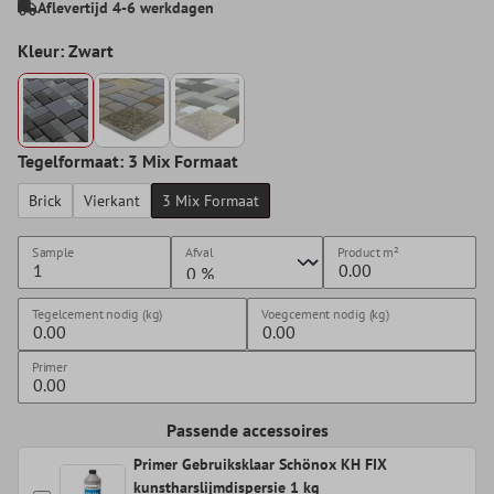
Aflevertijd 4-6 werkdagen
Kleur: Zwart
Tegelformaat: 3 Mix Formaat
Brick
Vierkant
3 Mix Formaat
Sample
Afval
Product
m²
Tegelcement nodig (kg)
Voegcement nodig (kg)
Primer
Passende accessoires
Primer Gebruiksklaar Schönox KH FIX
kunstharslijmdispersie 1 kg