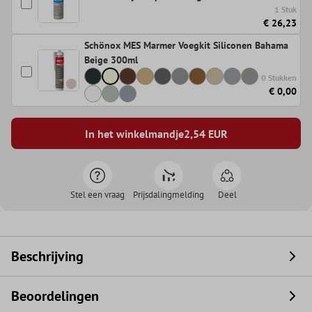
1 Stuk
€ 26,23
Schönox MES Marmer Voegkit Siliconen Bahama
Beige 300ml
0 Stukken
€ 0,00
In het winkelmandje
2,54
EUR
Stel een vraag
Prijsdalingmelding
Deel
Beschrijving
Beoordelingen