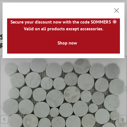
e hoofdinhoud
0
Winkel
Secure your discount now with the code SOMMER5 🌞
Valid on all products except accessories.
Sample Mozaïektegel Kiezelsteen Coin
Shop now
Rond Wit