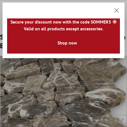
e hoofdinhoud
0
Winkel
Secure your discount now with the code SOMMER5 🌞
Valid on all products except accessories.
Sample Mozaïektegel Marmer Breuk Impala
Shop now
Bruin