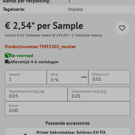
Aantal per verpakking:
1
Tegelserie:
Impala
€ 2,54* per Sample
Inhoud:
0.01 Vierkante meters
(€ 254,00* / 1 Vierkante meters)
Productnummer:
TM33302_muster
Op voorraad
Aflevertijd 4-6 werkdagen
Sample
Afval
Product
m²
Tegelcement nodig (kg)
Voegcement nodig (kg)
Primer
Passende accessoires
Primer Gebruiksklaar Schönox KH FIX