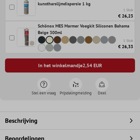
kunstharslijmdispersie 1 kg
1 Stuk
€ 26,23
Schönox MES Marmer Voegkit Siliconen Bahama
Beige 300ml
1 Stuk
€ 26,33
In het winkelmandje
2,54
EUR
Stel een vraag
Prijsdalingmelding
Deel
Beschrijving
Beoordelingen