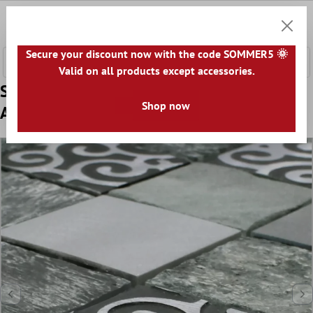
e hoofdinhoud
0
Winkel
Secure your discount now with the code SOMMER5 🌞
Valid on all products except accessories.
Sample Mozaïektegels Glas Natuursteen
Shop now
Aluminium Valdivia Grijs