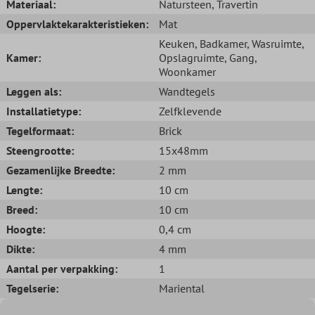
Materiaal:
Natursteen
, Travertin
Oppervlaktekarakteristieken:
Mat
Keuken
, Badkamer
, Wasruimte
,
Kamer:
Opslagruimte
, Gang
,
Woonkamer
Leggen als:
Wandtegels
Installatietype:
Zelfklevende
Tegelformaat:
Brick
Steengrootte:
15x48mm
Gezamenlijke Breedte:
2 mm
Lengte:
10 cm
Breed:
10 cm
Hoogte:
0,4 cm
Dikte:
4 mm
Aantal per verpakking:
1
Tegelserie:
Mariental