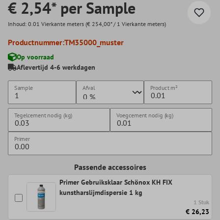
€ 2,54* per Sample
Inhoud:
0.01 Vierkante meters
(€ 254,00* / 1 Vierkante meters)
Productnummer:
TM35000_muster
Op voorraad
Aflevertijd 4-6 werkdagen
Sample
Afval
Product
m²
Tegelcement nodig (kg)
Voegcement nodig (kg)
Primer
Passende accessoires
Primer Gebruiksklaar Schönox KH FIX
kunstharslijmdispersie 1 kg
1 Stuk
€ 26,23