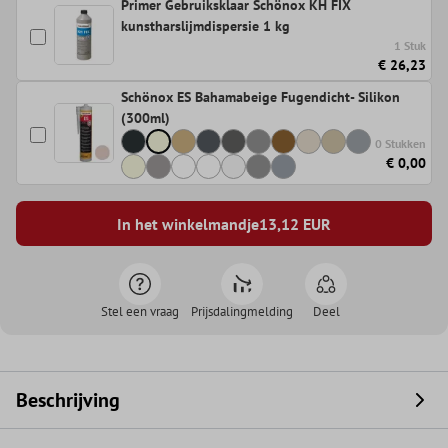
Primer Gebruiksklaar Schönox KH FIX
kunstharslijmdispersie 1 kg
1 Stuk
€ 26,23
Schönox ES Bahamabeige Fugendicht- Silikon
(300ml)
0 Stukken
€ 0,00
In het winkelmandje
13,12
EUR
Stel een vraag
Prijsdalingmelding
Deel
Beschrijving