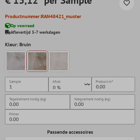
Productnummer:
RAN48421_muster
Op voorraad
Aflevertijd 5-7 werkdagen
Kleur: Bruin
Sample
Afval
Product
m²
Tegelcement nodig (kg)
Voegcement nodig (kg)
Primer
Passende accessoires