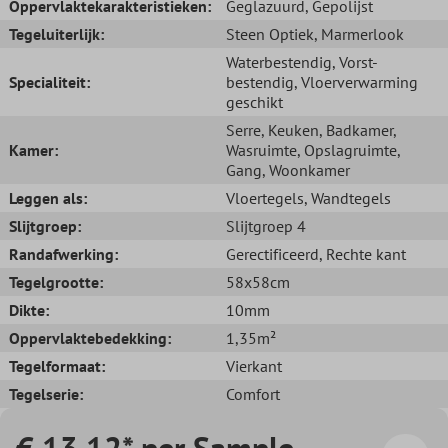
Oppervlaktekarakteristieken:
Geglazuurd
, Gepolijst
Tegeluiterlijk:
Steen Optiek
, Marmerlook
Waterbestendig
, Vorst-
Specialiteit:
bestendig
, Vloerverwarming
geschikt
Serre
, Keuken
, Badkamer
,
Kamer:
Wasruimte
, Opslagruimte
,
Gang
, Woonkamer
Leggen als:
Vloertegels
, Wandtegels
Slijtgroep:
Slijtgroep 4
Randafwerking:
Gerectificeerd
, Rechte kant
Tegelgrootte:
58x58cm
Dikte:
10mm
Oppervlaktebedekking:
1,35m²
Tegelformaat:
Vierkant
Tegelserie:
Comfort
€ 13,12* per Sample