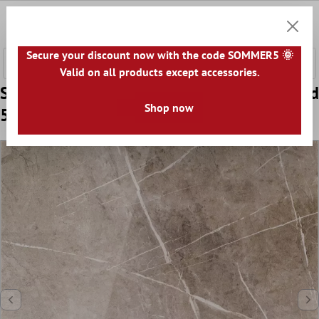
e hoofdinhoud
0
Winkel
Secure your discount now with the code SOMMER5 🌞
Valid on all products except accessories.
Sample Vloertegels Comfort Bruin Glanzend
Shop now
58x58cm