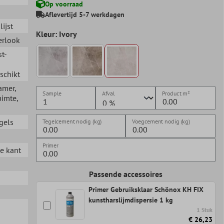
Op voorraad
d
Aflevertijd 5-7 werkdagen
lijst
Kleur: Ivory
erlook
st-
schikt
amer
,
Sample
Afval
Product
m²
uimte
,
gels
Tegelcement nodig (kg)
Voegcement nodig (kg)
Primer
te kant
Passende accessoires
Primer Gebruiksklaar Schönox KH FIX
kunstharslijmdispersie 1 kg
1 Stuk
€ 26,23