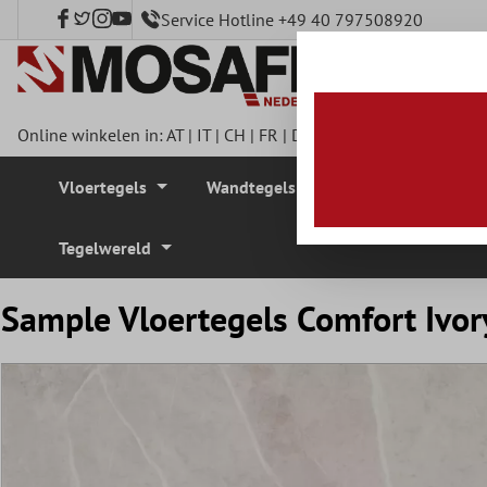
Service Hotline +49 40 797508920
e hoofdinhoud
Online winkelen in:
AT
|
IT
|
CH
|
FR
|
DE
|
UK
|
CZ
|
SE
|
DK
|
BE
Vloertegels
Wandtegels
Mozaïek Tegel
Tegelwereld
Sample Vloertegels Comfort Ivo