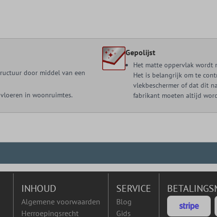
Gepolijst
Het matte oppervlak wordt 
ructuur door middel van een
Het is belangrijk om te cont
vlekbeschermer of dat dit n
 vloeren in woonruimtes.
fabrikant moeten altijd wor
INHOUD
SERVICE
BETALINGS
Algemene voorwaarden
Blog
Herroepingsrecht
Gids