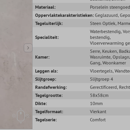
Materiaal:
Porselein steengoe
Oppervlaktekarakteristieken:
Geglazuurd
, Gepo
Tegeluiterlijk:
Steen Optiek
, Marm
Waterbestendig
, Vor
Specialiteit:
bestendig
,
Vloerverwarming ge
Serre
, Keuken
, Badk
Kamer:
Wasruimte
, Opslagr
Gang
, Woonkamer
Leggen als:
Vloertegels
, Wandte
Slijtgroep:
Slijtgroep 4
Randafwerking:
Gerectificeerd
, Rech
Tegelgrootte:
58x58cm
Dikte:
10mm
Tegelformaat:
Vierkant
Tegelserie:
Comfort