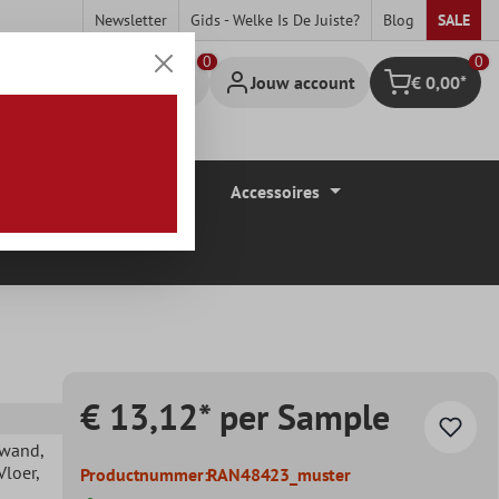
Newsletter
Gids - Welke Is De Juiste?
Blog
SALE
0
Jouw account
€ 0,00*
Winkelmandje
Vloerbedekkingen
Accessoires
€ 13,12* per Sample
ewand
,
 Vloer
,
Productnummer:
RAN48423_muster