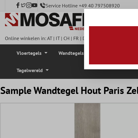
Service Hotline +49 40 797508920
e hoofdinhoud
Online winkelen in:
AT
|
IT
|
CH
|
FR
|
DE
|
UK
|
CZ
|
SE
|
DK
|
BE
Vloertegels
Wandtegels
Mozaïek Tegel
Tegelwereld
Sample Wandtegel Hout Paris Zel