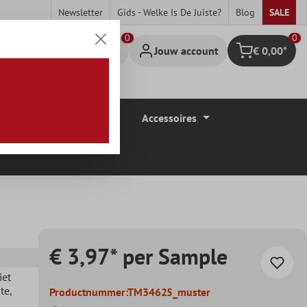
Newsletter
Gids - Welke Is De Juiste?
Blog
SALE
0
Jouw account
€ 0,00*
Winkelmandje
Vloerbedekkingen
Accessoires
€ 3,97* per Sample
iet
te
,
Productnummer:
TM34625_muster