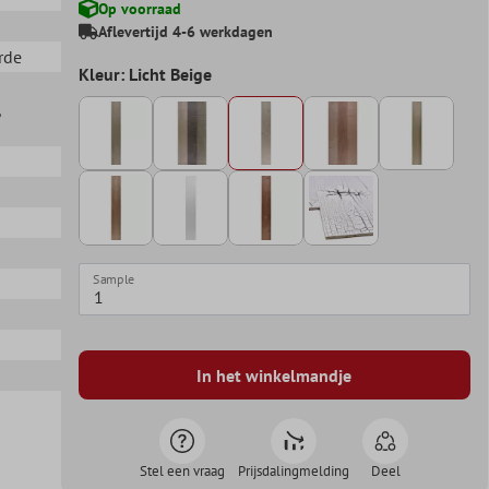
Op voorraad
Aflevertijd 4-6 werkdagen
rde
Kleur: Licht Beige
,
Sample
In het winkelmandje
Stel een vraag
Prijsdalingmelding
Deel