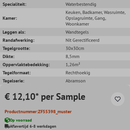
Specialiteit:
Waterbestendig
Keuken
, Badkamer
, Wasruimte
,
Kamer:
Opslagruimte
, Gang
,
Woonkamer
Leggen als:
Wandtegels
Randafwerking:
Nit Gerectificeerd
Tegelgrootte:
30x30cm
Dikte:
8,5mm
Oppervlaktebedekking:
1,26m²
Tegelformaat:
Rechthoekig
Tegelserie:
Abramson
€ 12,10* per Sample
Productnummer:
ZF55398_muster
Op voorraad
Aflevertijd 6-8 werkdagen