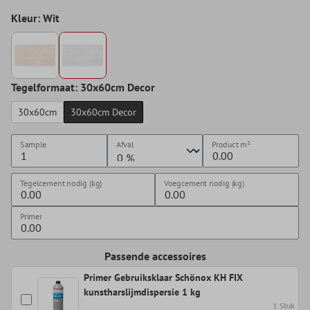
Kleur: Wit
Tegelformaat: 30x60cm Decor
30x60cm
30x60cm Decor
Sample
Afval
Product
m²
Tegelcement nodig (kg)
Voegcement nodig (kg)
Primer
Passende accessoires
Primer Gebruiksklaar Schönox KH FIX
kunstharslijmdispersie 1 kg
1 Stuk