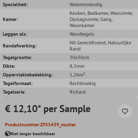
Specialiteit:
Waterbestendig
Keuken
, Badkamer
, Wasruimte
,
Kamer:
Opslagruimte
, Gang
,
Woonkamer
Leggen als:
Wandtegels
Nit Gerectificeerd
, Natuurlijke
Randafwerking:
Rand
Tegelgrootte:
30x30cm
Dikte:
8,5mm
Oppervlaktebedekking:
1,26m²
Tegelformaat:
Rechthoekig
Tegelserie:
Richard
€ 12,10* per Sample
Productnummer:
ZF55439_muster
Niet langer beschikbaar