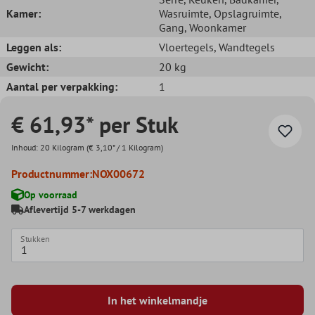
Kamer:
Wasruimte
, Opslagruimte
,
Gang
, Woonkamer
Leggen als:
Vloertegels
, Wandtegels
Gewicht:
20 kg
Aantal per verpakking:
1
€ 61,93* per Stuk
Inhoud:
20 Kilogram
(€ 3,10* / 1 Kilogram)
Productnummer:
NOX00672
Op voorraad
Aflevertijd 5-7 werkdagen
Stukken
In het winkelmandje