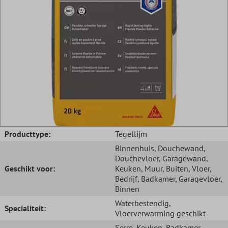
Producttype:
Tegellijm
Binnenhuis
, Douchewand
,
Douchevloer
, Garagewand
,
Geschikt voor:
Keuken
, Muur
, Buiten
, Vloer
,
Bedrijf
, Badkamer
, Garagevloer
,
Binnen
Waterbestendig
,
Specialiteit:
Vloerverwarming geschikt
Serre
, Keuken
, Badkamer
,