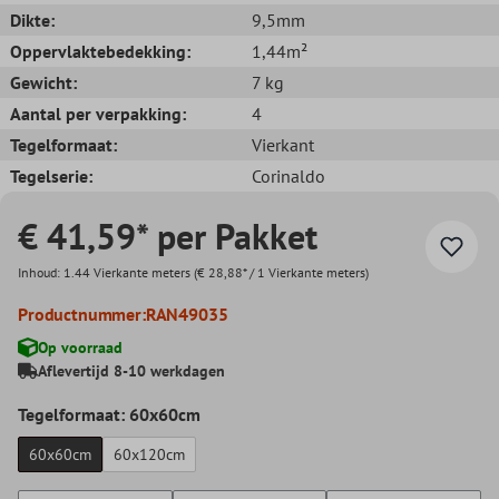
Dikte:
9,5mm
Oppervlaktebedekking:
1,44m²
Gewicht:
7 kg
Aantal per verpakking:
4
Tegelformaat:
Vierkant
Tegelserie:
Corinaldo
€ 41,59* per Pakket
Inhoud:
1.44 Vierkante meters
(€ 28,88* / 1 Vierkante meters)
Productnummer:
RAN49035
Op voorraad
Aflevertijd 8-10 werkdagen
Tegelformaat: 60x60cm
60x60cm
60x120cm