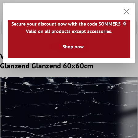
e hoofdinhoud
0
Winkel
Secure your discount now with the code SOMMER5 🌞
Valid on all products except accessories.
Home
Vloertegels
Optiek
Vloertegels Marmerlook
Shop now
Vloertegels Corinaldo Marmerlook Zwart
Glanzend Glanzend 60x60cm