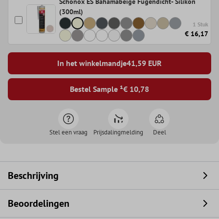
Schönox ES Bahamabeige Fugendicht- Silikon
(300ml)
1 Stuk
€ 16,17
In het winkelmandje
41,59
EUR
Bestel Sample ¹
€ 10,78
Stel een vraag
Prijsdalingmelding
Deel
Beschrijving
Beoordelingen