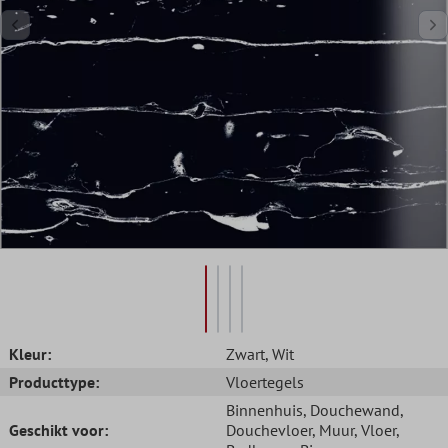
Kleur:
Zwart
, Wit
Producttype:
Vloertegels
Binnenhuis
, Douchewand
,
Geschikt voor:
Douchevloer
, Muur
, Vloer
,