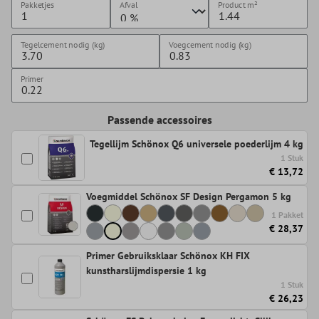
Pakketjes
Afval
Product
m²
Tegelcement nodig (kg)
Voegcement nodig (kg)
Primer
Passende accessoires
Tegellijm Schönox Q6 universele poederlijm 4 kg
1 Stuk
€ 13,72
Voegmiddel Schönox SF Design Pergamon 5 kg
1 Pakket
€ 28,37
Primer Gebruiksklaar Schönox KH FIX
kunstharslijmdispersie 1 kg
1 Stuk
€ 26,23