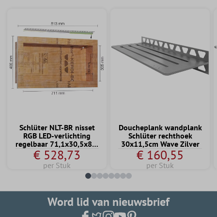
Schlüter NLT-BR nisset
Doucheplank wandplank
RGB LED-verlichting
Schlüter rechthoek
regelbaar 71,1x30,5x8,9
30x11,5cm Wave Zilver
€ 528,73
€ 160,55
cm
per Stuk
per Stuk
Word lid van nieuwsbrief