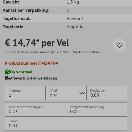
Gewicht:
1,5 kg
Aantal per verpakking:
1
Tegelformaat:
Vierkant
Tegelserie:
Emporia
€ 14,74* per Vel
Inhoud:
0.09 Vierkante meters
(€ 163,78* / 1 Vierkante meters)
Productnummer:
TM34794
Op voorraad
Aflevertijd 4-6 werkdagen
Mat(ten)
Afval
Product
m²
Tegelcement nodig (kg)
Voegcement nodig (kg)
Primer