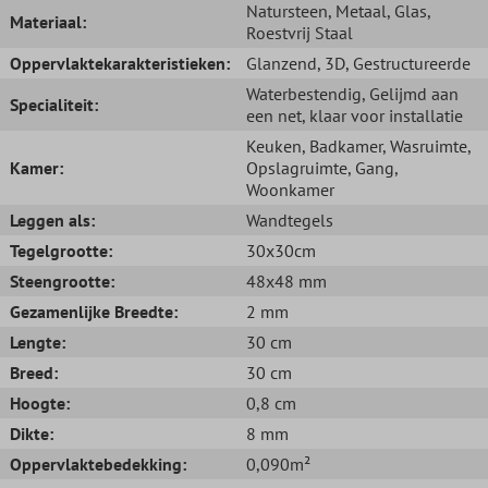
Natursteen
, Metaal
, Glas
,
Materiaal:
Roestvrij Staal
Oppervlaktekarakteristieken:
Glanzend
, 3D
, Gestructureerde
Waterbestendig
, Gelijmd aan
Specialiteit:
een net, klaar voor installatie
Keuken
, Badkamer
, Wasruimte
,
Kamer:
Opslagruimte
, Gang
,
Woonkamer
Leggen als:
Wandtegels
Tegelgrootte:
30x30cm
Steengrootte:
48x48 mm
Gezamenlijke Breedte:
2 mm
Lengte:
30 cm
Breed:
30 cm
Hoogte:
0,8 cm
Dikte:
8 mm
Oppervlaktebedekking:
0,090m²