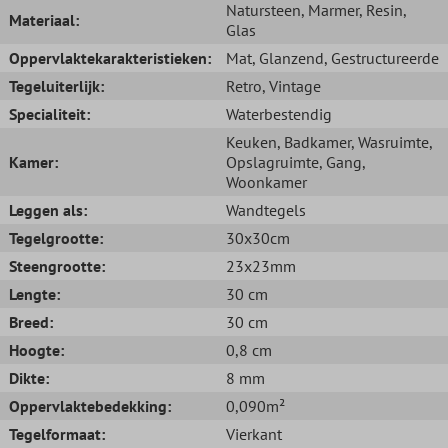
Natursteen
, Marmer
, Resin
,
Materiaal:
Glas
Oppervlaktekarakteristieken:
Mat
, Glanzend
, Gestructureerde
Tegeluiterlijk:
Retro
, Vintage
Specialiteit:
Waterbestendig
Keuken
, Badkamer
, Wasruimte
,
Kamer:
Opslagruimte
, Gang
,
Woonkamer
Leggen als:
Wandtegels
Tegelgrootte:
30x30cm
Steengrootte:
23x23mm
Lengte:
30 cm
Breed:
30 cm
Hoogte:
0,8 cm
Dikte:
8 mm
Oppervlaktebedekking:
0,090m²
Tegelformaat:
Vierkant