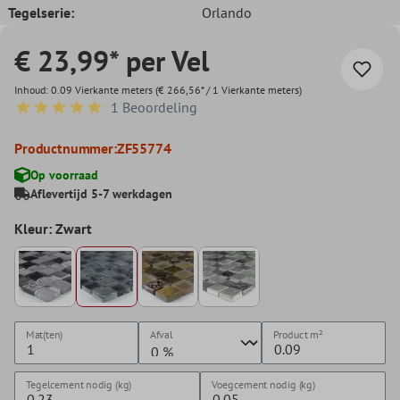
Tegelserie:
Orlando
€ 23,99* per Vel
Inhoud:
0.09 Vierkante meters
(€ 266,56* / 1 Vierkante meters)
1 Beoordeling
Gemiddelde waardering van 5 van 5 sterren
Productnummer:
ZF55774
Op voorraad
Aflevertijd 5-7 werkdagen
Kleur: Zwart
Mat(ten)
Afval
Product
m²
Tegelcement nodig (kg)
Voegcement nodig (kg)