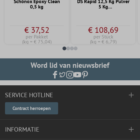
Schönox Epoxy Clean
DS Rapid 12,5 Kg Pulver
0,5 kg
5 Kg
Dispersionskomponente
€ 37,52
€ 108,69
per Pakket
per Stück
(kg = € 75,04)
(kg = € 6,79)
Word lid van nieuwsbrief
SERVICE HOTLINE
Contract herroepen
INFORMATIE