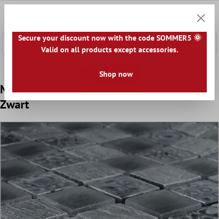
e hoofdinhoud
0
Winkel
Secure your discount now with the code SOMMER5 🌞
Valid on all products except accessories.
Home
Mozaïek Tegel
Mozaïek Tegels Mix
Glas Replica
Shop now
Mozaïektegel Glas Natuursteen Orlando
Zwart