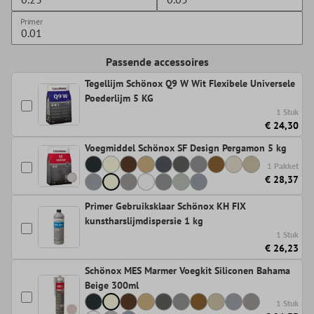
Primer
Passende accessoires
Tegellijm Schönox Q9 W Wit Flexibele Universele
Poederlijm 5 KG
1 Stuk
€ 24,30
Voegmiddel Schönox SF Design Pergamon 5 kg
1 Pakket
€ 28,37
Primer Gebruiksklaar Schönox KH FIX
kunstharslijmdispersie 1 kg
1 Stuk
€ 26,23
Schönox MES Marmer Voegkit Siliconen Bahama
Beige 300ml
1 Stuk