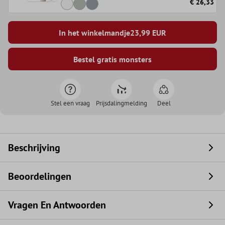
€ 26,33
In het winkelmandje
23,99
EUR
Bestel gratis monsters
Stel een vraag
Prijsdalingmelding
Deel
Beschrijving
Beoordelingen
Vragen En Antwoorden