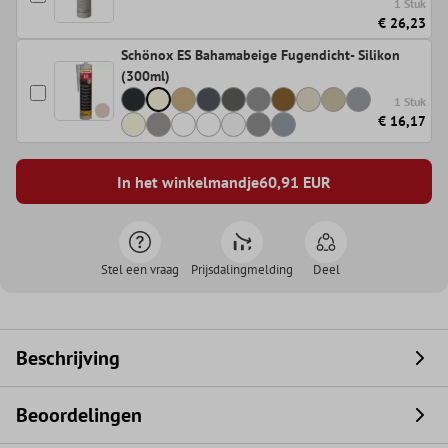
1 Stuk
€ 26,23
Schönox ES Bahamabeige Fugendicht- Silikon
(300ml)
1 Stuk
€ 16,17
In het winkelmandje
60,91
EUR
Stel een vraag
Prijsdalingmelding
Deel
Beschrijving
Beoordelingen