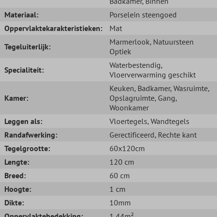
Badkamer
, Binnen
Materiaal:
Porselein steengoed
Oppervlaktekarakteristieken:
Mat
Marmerlook
, Natuursteen
Tegeluiterlijk:
Optiek
Waterbestendig
,
Specialiteit:
Vloerverwarming geschikt
Keuken
, Badkamer
, Wasruimte
,
Kamer:
Opslagruimte
, Gang
,
Woonkamer
Leggen als:
Vloertegels
, Wandtegels
Randafwerking:
Gerectificeerd
, Rechte kant
Tegelgrootte:
60x120cm
Lengte:
120 cm
Breed:
60 cm
Hoogte:
1 cm
Dikte:
10mm
Oppervlaktebedekking:
1,44m²