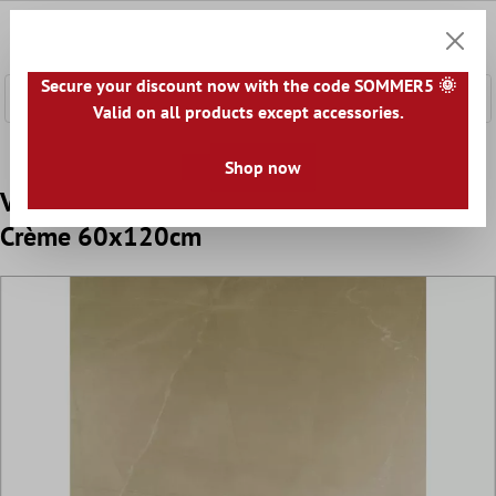
e hoofdinhoud
0
Winkel
Secure your discount now with the code SOMMER5 🌞
Valid on all products except accessories.
Home
Vloertegels
Optiek
Vloertegels Marmerlook
Shop now
Vloertegels Manarola Marmerlook Mat
Crème 60x120cm