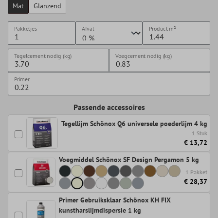
Mat
Glanzend
Pakketjes
Afval
Product
m²
Tegelcement nodig (kg)
Voegcement nodig (kg)
Primer
Passende accessoires
Tegellijm Schönox Q6 universele poederlijm 4 kg
1 Stuk
€ 13,72
Voegmiddel Schönox SF Design Pergamon 5 kg
1 Pakket
€ 28,37
Primer Gebruiksklaar Schönox KH FIX
kunstharslijmdispersie 1 kg