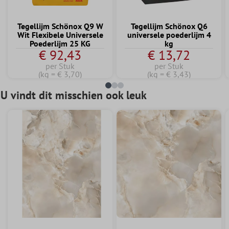
Tegellijm Schönox Q9 W
Tegellijm Schönox Q6
Wit Flexibele Universele
universele poederlijm 4
Poederlijm 25 KG
kg
€ 92,43
€ 13,72
per Stuk
per Stuk
(kg = € 3,70)
(kg = € 3,43)
U vindt dit misschien ook leuk