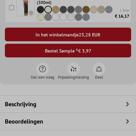
(300ml)
1 Stuk
€ 16,17
In het winkelmandje
23,28
EUR
Bestel Sample ¹
€ 3,97
Stel een vraag
Prijsdalingmelding
Deel
Beschrijving
Beoordelingen