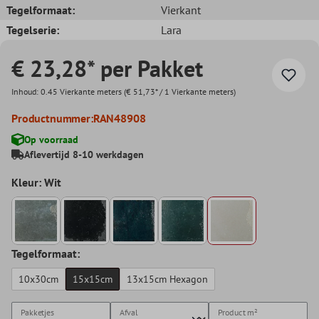
Tegelformaat:
Vierkant
Tegelserie:
Lara
€ 23,28* per Pakket
Inhoud:
0.45 Vierkante meters
(€ 51,73* / 1 Vierkante meters)
Productnummer:
RAN48908
Op voorraad
Aflevertijd 8-10 werkdagen
Kleur: Wit
Tegelformaat:
10x30cm
15x15cm
13x15cm Hexagon
Pakketjes
Afval
Product
m²