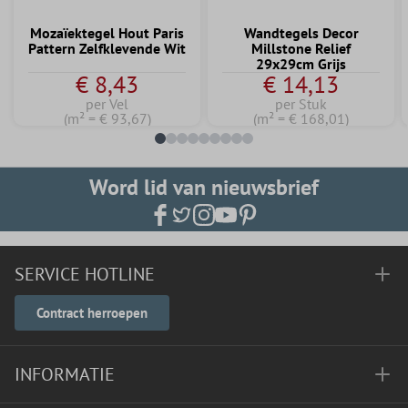
Mozaïektegel Hout Paris
Wandtegels Decor
Pattern Zelfklevende Wit
Millstone Relief
29x29cm Grijs
€ 8,43
€ 14,13
per Vel
per Stuk
(m² = € 93,67)
(m² = € 168,01)
Word lid van nieuwsbrief
SERVICE HOTLINE
Contract herroepen
INFORMATIE