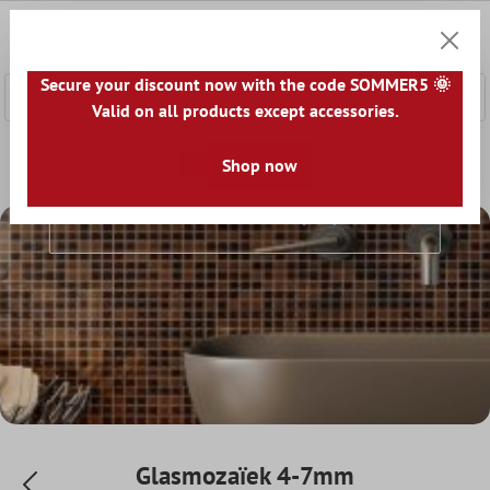
e hoofdinhoud
0
Winkel
Secure your discount now with the code SOMMER5 🌞
Valid on all products except accessories.
Home
Mozaïek Tegel
Glasmozaïek
Shop now
Glasmozaïek 4-7mm
Glasmozaïek 4-7mm
Glasmozaïek 4-7mm