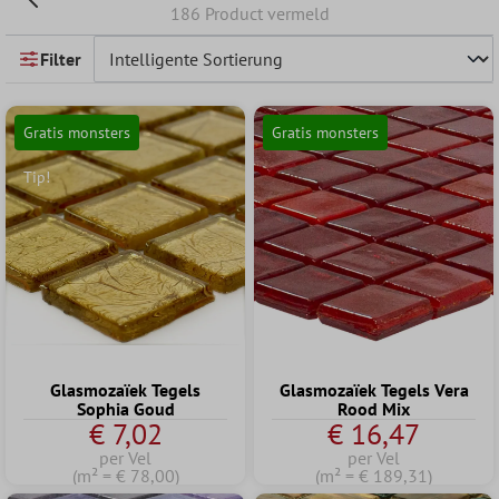
186 Product vermeld
Filter
Gratis monsters
Gratis monsters
Tip!
Glasmozaïek Tegels
Glasmozaïek Tegels Vera
Sophia Goud
Rood Mix
€ 7,02
€ 16,47
per Vel
per Vel
(m² = € 78,00)
(m² = € 189,31)