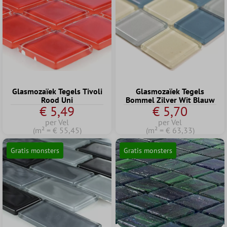
Glasmozaïek Tegels Tivoli
Glasmozaïek Tegels
Rood Uni
Bommel Zilver Wit Blauw
€ 5,49
€ 5,70
per Vel
per Vel
(m² = € 55,45)
(m² = € 63,33)
Gratis monsters
Gratis monsters