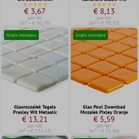
Gemiddelde waardering van 5 van 5 sterren
Gemiddelde waardering
€ 3,67
€ 8,13
per Vel
per Vel
(m² = € 36,70)
(m² = € 90,33)
Gratis monsters
Gratis monsters
Glasmozaïek Tegels
Glas Pool Zwembad
Presley Wit Metaalic
Mozaïek Pixley Oranje
€ 13,21
€ 5,59
per Vel
per Vel
(m² = € 133,43)
(m² = € 55,90)