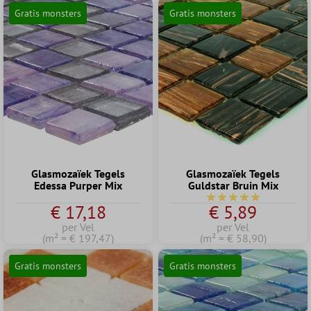
Gratis monsters
Gratis monsters
Glasmozaïek Tegels
Glasmozaïek Tegels
Edessa Purper Mix
Guldstar Bruin Mix
Gemiddelde waardering
€ 17,18
€ 5,89
per Vel
per Vel
(m² = € 197,47)
(m² = € 58,90)
Gratis monsters
Gratis monsters