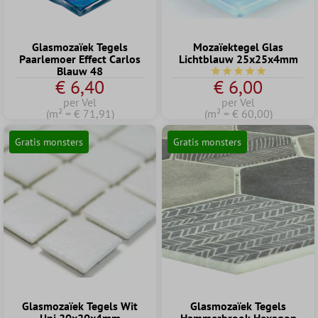
Glasmozaïek Tegels
Mozaïektegel Glas
Paarlemoer Effect Carlos
Lichtblauw 25x25x4mm
Blauw 48
Gemiddelde waardering
€ 6,40
€ 6,00
per Vel
per Vel
(m² = € 71,91)
(m² = € 60,00)
Gratis monsters
Gratis monsters
Glasmozaïek Tegels Wit
Glasmozaïek Tegels