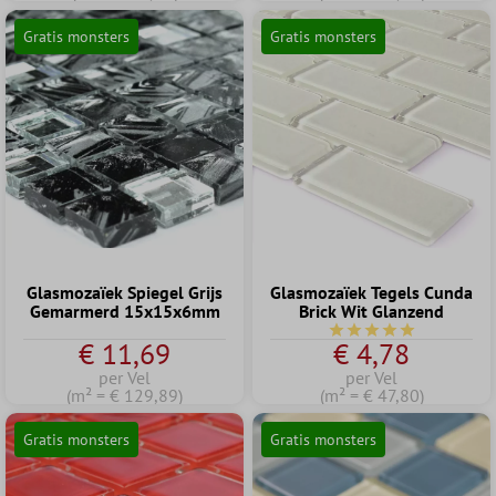
Gratis monsters
Gratis monsters
Glasmozaïek Spiegel Grijs
Glasmozaïek Tegels Cunda
Gemarmerd 15x15x6mm
Brick Wit Glanzend
Gemiddelde waardering
€ 11,69
€ 4,78
per Vel
per Vel
(m² = € 129,89)
(m² = € 47,80)
Gratis monsters
Gratis monsters