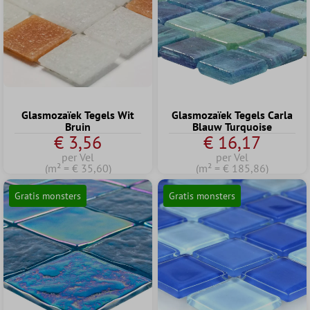
Glasmozaïek Tegels Wit
Glasmozaïek Tegels Carla
Bruin
Blauw Turquoise
€ 3,56
€ 16,17
per Vel
per Vel
(m² = € 35,60)
(m² = € 185,86)
Gratis monsters
Gratis monsters