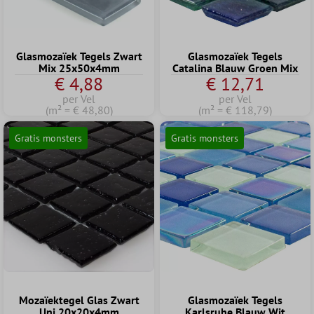
Glasmozaïek Tegels Zwart
Glasmozaïek Tegels
Mix 25x50x4mm
Catalina Blauw Groen Mix
€ 4,88
€ 12,71
per Vel
per Vel
(m² = € 48,80)
(m² = € 118,79)
Gratis monsters
Gratis monsters
Mozaïektegel Glas Zwart
Glasmozaïek Tegels
Uni 20x20x4mm
Karlsruhe Blauw Wit