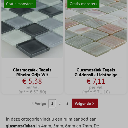
Gratis monsters
Gratis monsters
Glasmozaïek Tegels
Glasmozaïek Tegels
Ribeira Grijs Wit
Guldensilk Lichtbeige
€ 5,38
€ 7,11
per Vel
per Vel
(m² = € 53,80)
(m² = € 71,10)
Vorige
1
2
3
Volgende
In deze categorie vindt u een ruim aanbod aan
glasmozaïeken
in 4mm, 5mm, 6mm en 7mm. De