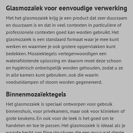
Glasmozaïek voor eenvoudige verwerking
Met het glasmozaïek krijg je een product dat zeer duurzaam
en duurzaam is en dat in veel contexten in particuliere of
professionele contexten goed kan worden gebruikt. Het
glasmozaïek is een standaard formaat waar je mee kunt
werken en waarmee je ook grotere oppervlakken kunt
bedekken. Mozaïektegels vertegenwoordigen een
waterafstotende oplossing en daarom moet deze schoon
en hygiënisch onberispelijk worden gehouden, zodat u ze
in alle kamers kunt gebruiken, ook die waarin
voedseldampen of stoom worden gegenereerd.
Binnenmozaïektegels
Het glasmozaïek is speciaal ontworpen voor gebruik
binnenshuis, voor privékamers, maar ook voor klinieken of
grote keukens. En ook voor de leek is het goed om te
handelen en toe te passen. Het glasmozaïek is ideaal als je
waarde hecht aan fijne structuren die een muur wat diepte