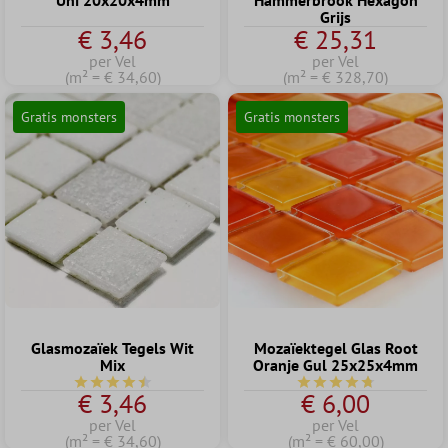
Uni 20x20x4mm
Hammerbrook Hexagon
Grijs
€ 3,46
€ 25,31
per Vel
per Vel
(m² = € 34,60)
(m² = € 328,70)
Gratis monsters
Gratis monsters
Glasmozaïek Tegels Wit
Mozaïektegel Glas Root
Mix
Oranje Gul 25x25x4mm
Gemiddelde waardering van 4.6 van 5 sterren
Gemiddelde waardering
€ 3,46
€ 6,00
per Vel
per Vel
(m² = € 34,60)
(m² = € 60,00)