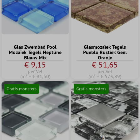
Glas Zwembad Pool
Glasmozaïek Tegels
Mozaïek Tegels Neptune
Pueblo Rustiek Geel
Blauw Mix
Oranje
€ 9,15
€ 51,65
per Vel
per Vel
(m² = € 91,50)
(m² = € 573,89)
Gratis monsters
Gratis monsters