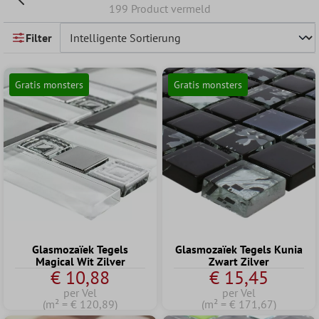
199 Product vermeld
Filter
Gratis monsters
Gratis monsters
Glasmozaïek Tegels
Glasmozaïek Tegels Kunia
Magical Wit Zilver
Zwart Zilver
€ 10,88
€ 15,45
per Vel
per Vel
(m² = € 120,89)
(m² = € 171,67)