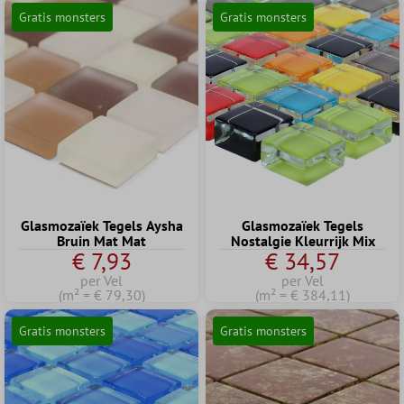
Gratis monsters
Gratis monsters
Glasmozaïek Tegels Aysha
Glasmozaïek Tegels
Bruin Mat Mat
Nostalgie Kleurrijk Mix
€ 7,93
€ 34,57
per Vel
per Vel
(m² = € 79,30)
(m² = € 384,11)
Gratis monsters
Gratis monsters