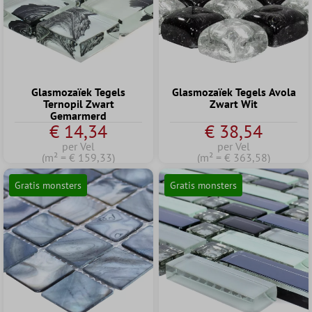
Glasmozaïek Tegels
Glasmozaïek Tegels Avola
Ternopil Zwart
Zwart Wit
Gemarmerd
€ 14,34
€ 38,54
per Vel
per Vel
(m² = € 159,33)
(m² = € 363,58)
Gratis monsters
Gratis monsters