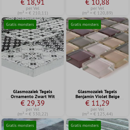
€ 18,91
€ 10,88
per Vel
per Vel
(m² = € 210,11)
(m² = € 120,89)
Gratis monsters
Gratis monsters
Glasmozaïek Tegels
Glasmozaïek Tegels
Ornamento Zwart Wit
Benjamin Violet Beige
€ 29,39
€ 11,29
per Vel
per Vel
(m² = € 330,22)
(m² = € 125,44)
Gratis monsters
Gratis monsters