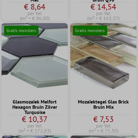
€ 8,64
€ 14,54
per Vel
per Vel
(m² = € 96,00)
(m² = € 163,37)
Gratis monsters
Gratis monsters
Glasmozaïek Melfort
Mozaïektegel Glas Brick
Hexagon Bruin Zilver
Bruin Mix
Turquoise
€ 10,37
€ 7,53
per Vel
per Vel
(m² = € 172,83)
(m² = € 75,30)