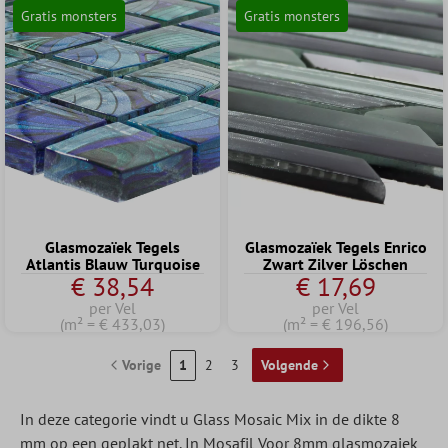
Gratis monsters
Gratis monsters
Glasmozaïek Tegels
Glasmozaïek Tegels Enrico
Atlantis Blauw Turquoise
Zwart Zilver Löschen
€ 38,54
€ 17,69
per Vel
per Vel
(m² = € 433,03)
(m² = € 196,56)
Vorige
1
2
3
Volgende
In deze categorie vindt u Glass Mosaic Mix in de dikte 8
mm op een geplakt net. In Mosafil Voor 8mm glasmozaiek