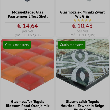
Mozaïektegel Glas
Glasmozaïek Minaki Zwart
Paarlemoer Effect Shell
Wit Grijs
Gemiddelde waardering
€ 14,64
€ 10,48
per Vel
per Vel
(m² = € 162,67)
(m² = € 119,09)
Gratis monsters
Gratis monsters
Glasmozaïek Tegels
Glasmozaïek Tegels
Blossom Rood Oranje Mix
Houtlook Township Beige
Mat
Bruin Q98