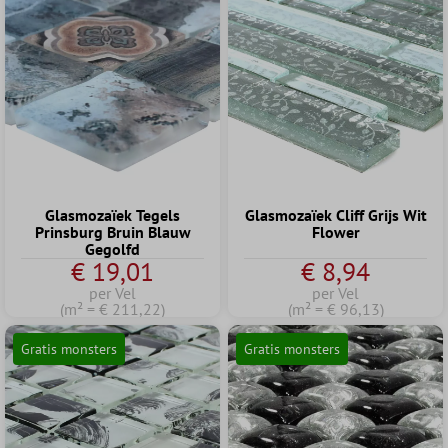
Glasmozaïek Tegels
Glasmozaïek Cliff Grijs Wit
Prinsburg Bruin Blauw
Flower
Gegolfd
€ 19,01
€ 8,94
per Vel
per Vel
(m² = € 211,22)
(m² = € 96,13)
Gratis monsters
Gratis monsters