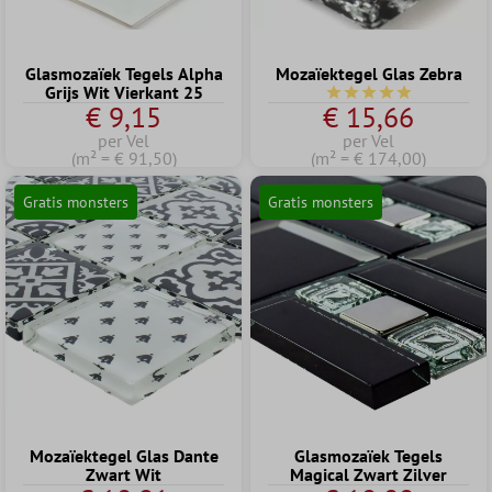
Glasmozaïek Tegels Alpha
Mozaïektegel Glas Zebra
Grijs Wit Vierkant 25
Gemiddelde waardering
€ 9,15
€ 15,66
per Vel
per Vel
(m² = € 91,50)
(m² = € 174,00)
Gratis monsters
Gratis monsters
Mozaïektegel Glas Dante
Glasmozaïek Tegels
Zwart Wit
Magical Zwart Zilver