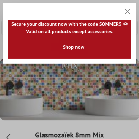
e hoofdinhoud
0
Winkel
Secure your discount now with the code SOMMER5 🌞
Valid on all products except accessories.
Home
Mozaïek Tegel
Glasmozaïek
Shop now
Glasmozaïek 8mm M
Glasmozaïek 8mm
Mix
Glasmozaïek 8mm Mix