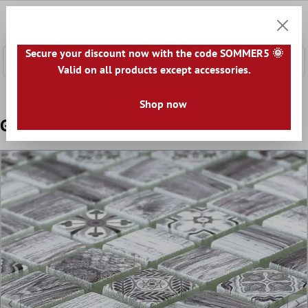
e hoofdinhoud
0
Winkel
Secure your discount now with the code SOMMER5 🌞
Valid on all products except accessories.
Home
Mozaïek Tegel
Glasmozaïek
Glasmozaïek 8mm 
Shop now
Glasmozaïek Houtlook Tegels Vision Grijs