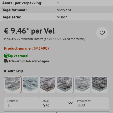
Aantal per verpakking:
1
Tegelformaat:
Vierkant
Tegelserie:
Vision
€ 9,46* per Vel
Inhoud:
0.09 Vierkante meters
(€ 105,11* / 1 Vierkante meters)
Productnummer:
TM34907
Op voorraad
Aflevertijd 4-6 werkdagen
Kleur: Grijs
Mat(ten)
Afval
Product
m²