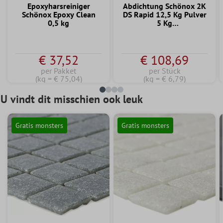
Epoxyharsreiniger
Abdichtung Schönox 2K
Schönox Epoxy Clean
DS Rapid 12,5 Kg Pulver
0,5 kg
5 Kg
Dispersionskomponente
€ 37,52
€ 108,69
per Pakket
per Stück
(kg = € 75,04)
(kg = € 6,79)
U vindt dit misschien ook leuk
Gratis monsters
Gratis monsters