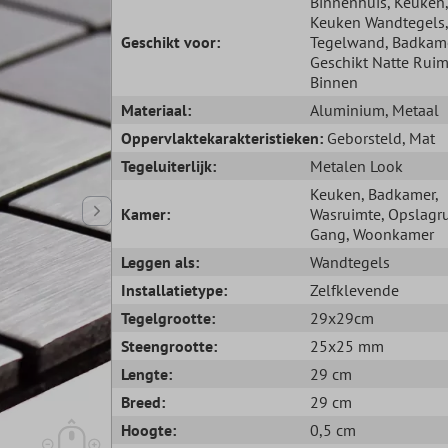
Binnenhuis
, Keuken
,
Keuken Wandtegels
Geschikt voor:
Tegelwand
, Badkam
Geschikt Natte Ruim
Binnen
Materiaal:
Aluminium
, Metaal
Oppervlaktekarakteristieken:
Geborsteld
, Mat
Tegeluiterlijk:
Metalen Look
Keuken
, Badkamer
,
Kamer:
Wasruimte
, Opslagr
Gang
, Woonkamer
Leggen als:
Wandtegels
Installatietype:
Zelfklevende
Tegelgrootte:
29x29cm
Steengrootte:
25x25 mm
Lengte:
29 cm
Breed:
29 cm
Hoogte:
0,5 cm