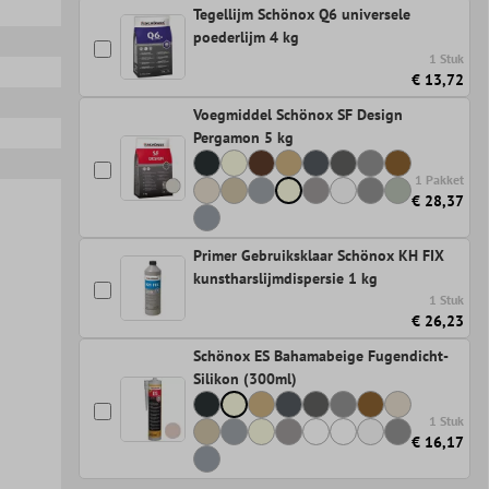
Tegellijm Schönox Q6 universele
poederlijm 4 kg
1 Stuk
€ 13,72
Voegmiddel Schönox SF Design
Pergamon 5 kg
1 Pakket
€ 28,37
Primer Gebruiksklaar Schönox KH FIX
kunstharslijmdispersie 1 kg
1 Stuk
€ 26,23
Schönox ES Bahamabeige Fugendicht-
Silikon (300ml)
1 Stuk
€ 16,17