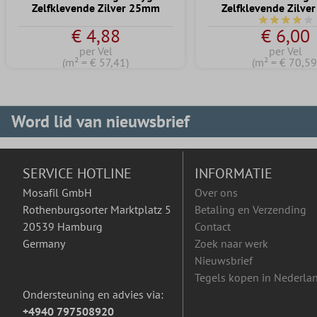
Zelfklevende Zilver 25mm
Zelfklevende Zilv
Gemiddelde 
€ 4,88
€ 6,00
per Vel
per Vel
(m² = € 57,41)
(m² = € 70,59
Word lid van nieuwsbrief
SERVICE HOTLINE
INFORMATIE
Mosafil GmbH
Over ons
Rothenburgsorter Marktplatz 5
Betaling en Verzending
20539 Hamburg
Contact
Germany
Zoek naar werk
Nieuwsbrief
Tegels kopen in Nederla
Ondersteuning en advies via:
+4940 797508920