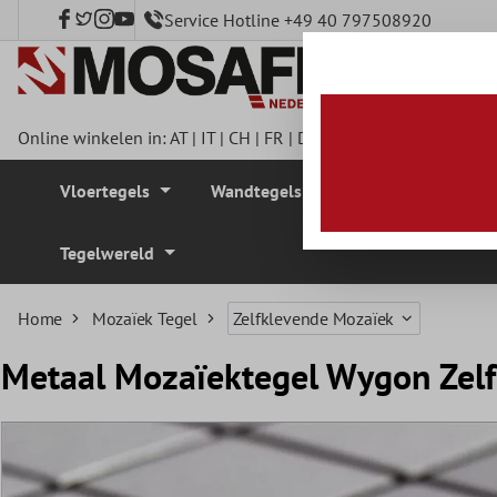
Service Hotline +49 40 797508920
e hoofdinhoud
Online winkelen in:
AT
|
IT
|
CH
|
FR
|
DE
|
UK
|
CZ
|
SE
|
DK
|
BE
Vloertegels
Wandtegels
Mozaïek Tegel
Tegelwereld
Home
Mozaïek Tegel
Zelfklevende Mozaïek
Metaal Mozaïektegel Wygon Zel