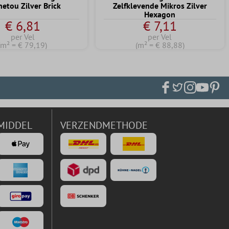
etou Zilver Brick
Zelfklevende Mikros Zilver
Hexagon
€ 6,81
€ 7,11
per Vel
per Vel
(m² = € 79,19)
(m² = € 88,88)
MIDDEL
VERZENDMETHODE