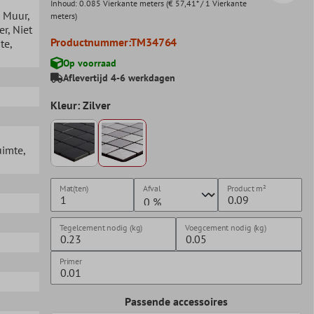
Inhoud:
0.085 Vierkante meters
(€ 57,41* / 1 Vierkante
, Muur
,
meters)
er
, Niet
Productnummer:
TM34764
te
,
Op voorraad
Aflevertijd 4-6 werkdagen
Kleur: Zilver
uimte
,
Mat(ten)
Afval
Product
m²
Tegelcement nodig (kg)
Voegcement nodig (kg)
Primer
Passende accessoires