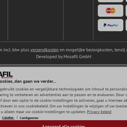
ijn incl. btw plus
verzendkosten
en mogelijke bezorgkosten, tenzij 
Developed by Mosafil GmbH
ookies, dan gaan we verder...
gebruikt cookies en vergelijkbare technologieën om inhoud te personalis
aring te verbeteren en advertenties aan te passen en te evalueren. Door 
of door een optie in de cookie-instellingen te activeren, gaat u hiermee a
chreven in ons cookiebeleid. Om uw instellingen te wijzigen of uw toest
t u alleen maar uw cookie-instellingen te updaten.
Privacy beleid
Colofon
Configureren
Aanvaard alle cookies