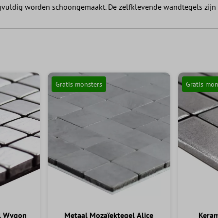
vuldig worden schoongemaakt. De zelfklevende wandtegels zijn s
Gratis monsters
Gratis mon
l Wygon
Metaal Mozaïektegel Alice
Keram