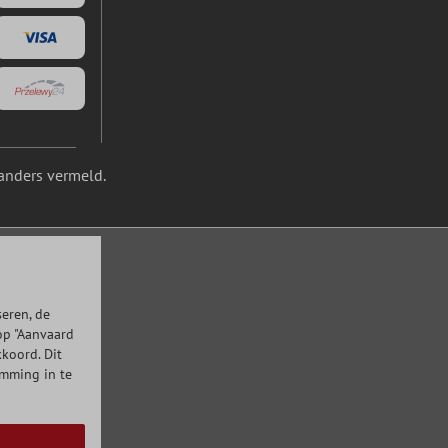
anders vermeld.
eren, de
op "Aanvaard
kkoord. Dit
emming in te