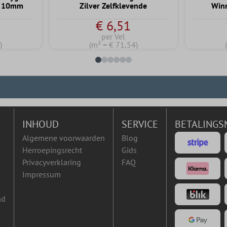
er 10mm
Zilver Zelfklevende
Winn
waardering van 4 van 5 sterren
€ 6,51
per Vel
)
(m² = € 71,54)
INHOUD
SERVICE
BETALINGS
Algemene voorwaarden
Blog
Herroepingsrecht
Gids
Privacyverklaring
FAQ
Impressum
nd