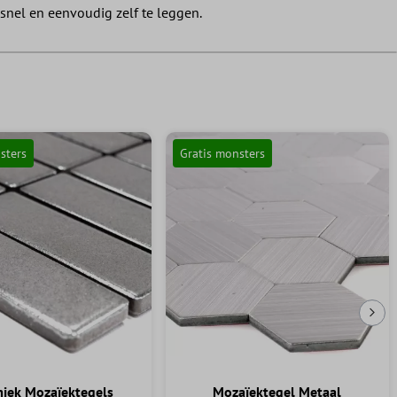
nel en eenvoudig zelf te leggen.
sters
Gratis monsters
Vol
iek Mozaïektegels
Mozaïektegel Metaal